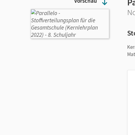
Pa
Vorschau
No
St
Ker
Mat