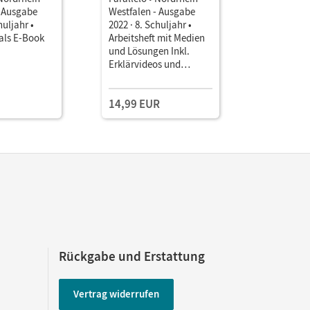
- Ausgabe
Westfalen - Ausgabe
Westfalen
huljahr •
2022 · 8. Schuljahr •
2022 · 8. S
als E-Book
Arbeitsheft mit Medien
Arbeitshef
und Lösungen Inkl.
Lösungen
Erklärvideos und
interaktiven Übungen
14,99 EUR
10,50 E
Rückgabe und Erstattung
Vertrag widerrufen