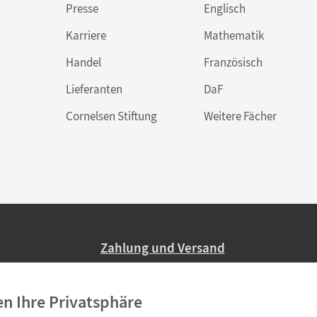
Presse
Englisch
Karriere
Mathematik
Handel
Französisch
Lieferanten
DaF
Cornelsen Stiftung
Weitere Fächer
Zahlung und Versand
Nur 2,95 EUR Versandkosten in Deutsc
en Ihre Privatsphäre
Ab 59,– EUR Bestellwert liefern wir ve