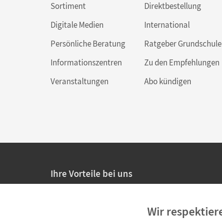
Sortiment
Direktbestellung
Digitale Medien
International
Persönliche Beratung
Ratgeber Grundschule
Informationszentren
Zu den Empfehlungen
Veranstaltungen
Abo kündigen
Ihre Vorteile bei uns
20% Prüfnachlass für Lehrkräfte
Wir respektier
Persönliche Angebote für Lehrkräfte