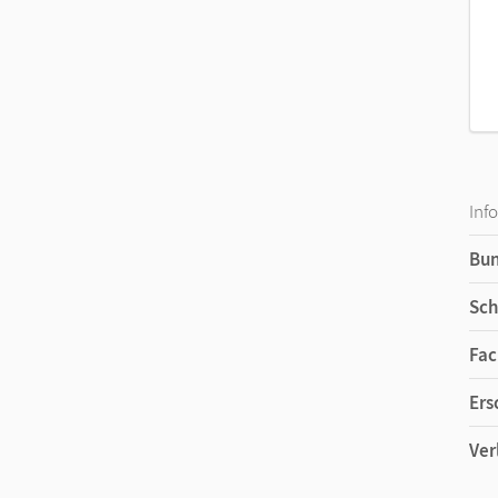
Inf
Bu
Sch
Fac
Ers
Ver