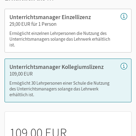
alle Materialien des E-Books mit Medien (inkl. Tipps zu
Aufgaben und vertonte Worterklärungen, interaktive
Unterrichtsmanager Einzellizenz
Aufgaben „Basistraining“)
29,00 EUR für 1 Person
Erklärfilme zum Erarbeiten und Wiederholen (wichtige
Ermöglicht einzelnen Lehrpersonen die Nutzung des
Mathekompetenzen sind kleinschrittig und kompakt
Unterrichtsmanagers solange das Lehrwerk erhältlich
erklärt)
ist.
durchgerechnete Lösungen zum Schulbuch
Arbeitsheft und Arbeitsheft mit Lösungen
Arbeitsheft und Arbeitsheft mit Lösungen für Lernende
Unterrichtsmanager Kollegiumslizenz
mit erhöhtem Förderbedarf für den inklusiven
109,00 EUR
Unterricht
Ermöglicht 30 Lehrpersonen einer Schule die Nutzung
alle Handreichungen (mit Selbsteinschätzungsbögen,
des Unterrichtsmanagers solange das Lehrwerk
erhältlich ist.
Schreibvorlagen, editierbaren Kopiervorlagen und
didaktischen Hinweisen)
interaktive Tafelbilder
GeoGebra-Applets zum Veranschaulichen und Üben
109,00 EUR
Um den Einsatz im Unterricht zu vereinfachen, erhalten Sie