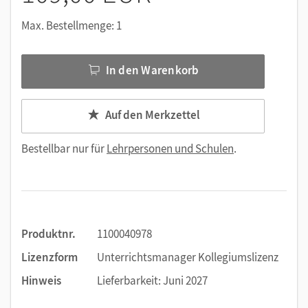
die Kopiervorlagen aus den Handreichungen jeweils in
Max. Bestellmenge: 1
Arbeitsblatt und Lösungsblatt geteilt.
Nutzen Sie den Unterrichtsmanager auf lernen.cornelsen.de
In den Warenkorb
oder über die Cornelsen Lernen App.
Auf den Merkzettel
Bestellbar nur für
Lehrpersonen und Schulen
.
Produktnr.
1100040978
Lizenzform
Unterrichtsmanager Kollegiumslizenz
Hinweis
Lieferbarkeit: Juni 2027