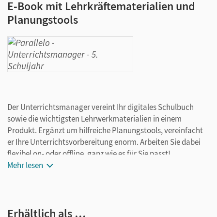
E-Book mit Lehrkräftematerialien und
Planungstools
Der Unterrichtsmanager vereint Ihr digitales Schulbuch
sowie die wichtigsten Lehrwerkmaterialien in einem
Produkt. Ergänzt um hilfreiche Planungstools, vereinfacht
er Ihre Unterrichtsvorbereitung enorm. Arbeiten Sie dabei
flexibel on- oder offline, ganz wie es für Sie passt!
Ihr Unterrichtsmanager enthält:
Mehr lesen
Schulbuch als E-Book (mithilfe eines Buttons kann
zwischen dem E-Book der Lehrkräftefassung und dem
E-Book des Schulbuchs einfach gewechselt werden)
Erhältlich als …