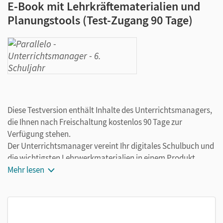
E-Book mit Lehrkräftematerialien und
Planungstools (Test-Zugang 90 Tage)
Diese Testversion enthält Inhalte des Unterrichtsmanagers,
die Ihnen nach Freischaltung kostenlos 90 Tage zur
Verfügung stehen.
Der Unterrichtsmanager vereint Ihr digitales Schulbuch und
die wichtigsten Lehrwerkmaterialien in einem Produkt.
Ergänzt um hilfreiche Planungstools, vereinfacht er Ihre
Mehr lesen
Unterrichtsvorbereitung enorm.