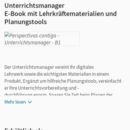
Unterrichtsmanager
E-Book mit Lehrkräftematerialien und
Planungstools
Der Unterrichtsmanager vereint Ihr digitales
Lehrwerk sowie die wichtigsten Materialien in einem
Produkt. Ergänzt um hilfreiche Planungstools, vereinfacht
er Ihre Unterrichtsvorbereitung und -
durchführung enorm. Sparen Sie Zeit beim Planen der
Stunden und fügen Sie auch eigene Materialien ganz leicht
Mehr lesen
hinzu. Speichern Sie Ihre individuelle Version und arbeiten
Sie dabei ganz flexibel on- oder offline, ganz wie es für Sie
passt! Ihr Unterrichtsmanager enthält: