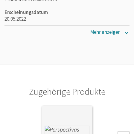
Erscheinungsdatum
20.05.2022
Lizenztext
Mehr anzeigen
Ermöglicht 30 Lehrpersonen einer Schule die Nutzung des
Unterrichtsmanagers solange das Lehrwerk erhältlich ist.
Verlag
Cornelsen Verlag
Zugehörige Produkte