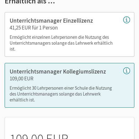
Erhältlich als …
E-Book mit seitengenauer Materialanordnung
Libro del profesor mit Lösungen
Unterrichtsmanager Einzellizenz
Audios
41,25 EUR für 1 Person
Videos
Ermöglicht einzelnen Lehrpersonen die Nutzung des
Arbeitsblätter und Kopiervorlagen
Unterrichtsmanagers solange das Lehrwerk erhältlich
Transkripte zu Audios und Videos
ist.
Mit dem Kauf erhalten Sie einen Code zur Freischaltung des
Unterrichtsmanager Kollegiumslizenz
E-Books auf
mein.cornelsen.de
.
109,00 EUR
Alternativ können Sie das E-Book auch auf der Plattform
Lernen.Cornelsen (mit neuen Features) aktivieren:
Ermöglicht 30 Lehrpersonen einer Schule die Nutzung
des Unterrichtsmanagers solange das Lehrwerk
lernen.cornelsen.de
erhältlich ist.
109,00 EUR