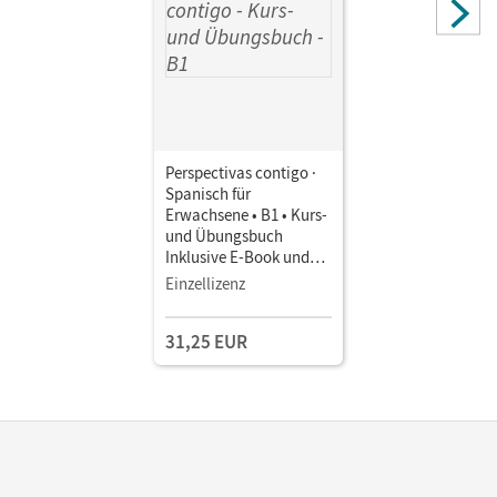
Perspectivas contigo ·
Spanisch für
Erwachsene • B1 • Kurs-
und Übungsbuch
Inklusive E-Book und
PagePlayer-App sowie
Einzellizenz
Lösungen als Download
31,25 EUR