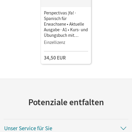
Perspectivas ¡Ya! ·
Spanisch für
Erwachsene • Aktuelle
Ausgabe · A1 • Kurs- und
Übungsbuch mit
Vokabeltaschenbuch
Einzellizenz
und Lösungsheft Mit
drei CDs sowie einer
34,50 EUR
DVD
Potenziale entfalten
Unser Service für Sie