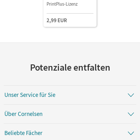
Pflegefachfrauen/-
PrintPlus-Lizenz
männer • Fachbuch als
E-Book Mit Medien
2,99 EUR
Potenziale entfalten
Unser Service für Sie
Über Cornelsen
Beliebte Fächer