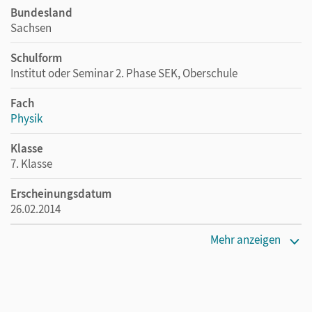
Bundesland
Sachsen
Schulform
Institut oder Seminar 2. Phase SEK, Oberschule
Fach
Physik
Klasse
7. Klasse
Erscheinungsdatum
26.02.2014
Maße
Mehr anzeigen
Länge: 26,7 cm, Breite: 19,6 cm, Höhe: 1 cm
Verlag
Duden Schulbuch