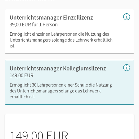
Arbeitsblätter als PDF
Lösungen
Unterrichtsmanager Einzellizenz
Grafiken
39,00 EUR für 1 Person
Kopiervorlagen
Ermöglicht einzelnen Lehrpersonen die Nutzung des
editierbare Kopiervorlagen
Unterrichtsmanagers solange das Lehrwerk erhältlich
ist.
editierbare Gefährdungsbeurteilungen
editierbarer Stoffverteilungsplan
Unterrichtsmanager Kollegiumslizenz
Nutzen Sie den Unterrichtsmanager auf lernen.cornelsen.de
149,00 EUR
oder über die Cornelsen Lernen App.
Ermöglicht 30 Lehrpersonen einer Schule die Nutzung
des Unterrichtsmanagers solange das Lehrwerk
erhältlich ist.
149,00 EUR