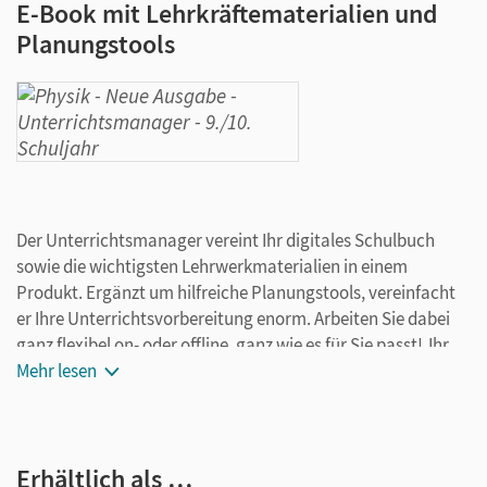
E-Book mit Lehrkräftematerialien und
Planungstools
Der Unterrichtsmanager vereint Ihr digitales Schulbuch
sowie die wichtigsten Lehrwerkmaterialien in einem
Produkt. Ergänzt um hilfreiche Planungstools, vereinfacht
er Ihre Unterrichtsvorbereitung enorm. Arbeiten Sie dabei
ganz flexibel on- oder offline, ganz wie es für Sie passt! Ihr
Unterrichtsmanager enthält:
Mehr lesen
E-Book
kapitelgenaue Materialanordnung
Erhältlich als …
Videos