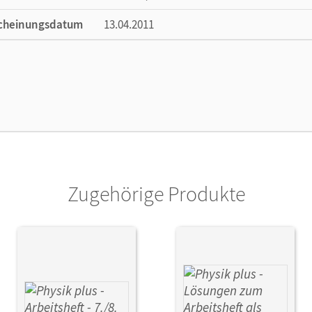
cheinungsdatum
13.04.2011
ße
Länge: 26,7 cm, Breite: 19,5 cm, Höhe: 1,6 
lag
Cornelsen: VWV
or/-in
Mikelskis, Helmut F.; Liebers, Klaus; Lichte
Backhaus, Udo; Burzin, Stefan
Zugehörige Produkte