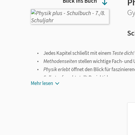
P
Blick ins Buch
Gy
Sc
Jedes Kapitel schließt mit einem
Teste dich!
Methodenseiten
stellen wichtige Fach- und 
Physik erlebt
öffnet den Blick für faszinie
Selbst erforscht
stellt Projektideen vor.
Mehr lesen