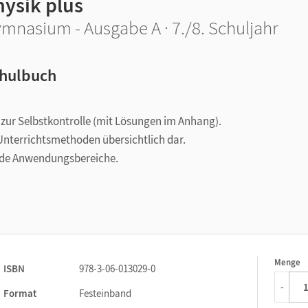
hysik plus
mnasium - Ausgabe A · 7./8. Schuljahr
hulbuch
zur Selbstkontrolle (mit Lösungen im Anhang).
Unterrichtsmethoden übersichtlich dar.
rende Anwendungsbereiche.
Menge
1
ISBN
978-3-06-013029-0
-
Format
Festeinband