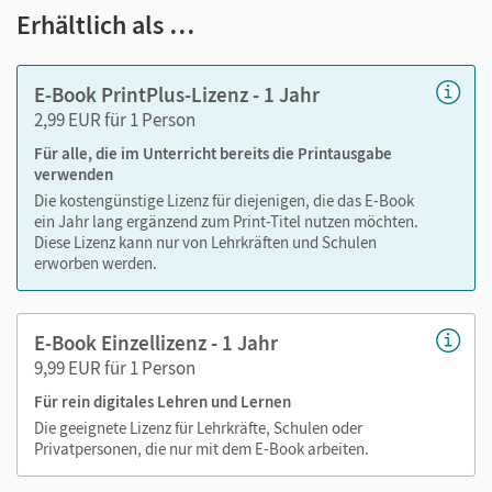
Text ergänzen
Erhältlich als …
Lesezeichen hinzufügen
im Text suchen
E-Book PrintPlus-Lizenz - 1 Jahr
zoomen
2,99 EUR für 1 Person
Für alle, die im Unterricht bereits die Printausgabe
Die Medien sind wichtige Bestandteile dieses E-Books. Sie
verwenden
sind seitengenau platziert, damit Sie und Ihre Schüler/-innen
Die kostengünstige Lizenz für diejenigen, die das E-Book
jederzeit unkompliziert darauf zugreifen können. So
ein Jahr lang ergänzend zum Print-Titel nutzen möchten.
gestalten Sie das Lehren und Lernen zeitsparend und
Diese Lizenz kann nur von Lehrkräften und Schulen
abwechslungsreich. Kein Medienwechsel! Kein
erworben werden.
zeitaufwendiges Suchen!
E-Book Einzellizenz - 1 Jahr
9,99 EUR für 1 Person
Medien in diesem E-Book:
Für rein digitales Lehren und Lernen
Audios
Die geeignete Lizenz für Lehrkräfte, Schulen oder
Privatpersonen, die nur mit dem E-Book arbeiten.
Videos
Externe Weblinks zu Erklärfilmen, Dokumenten,