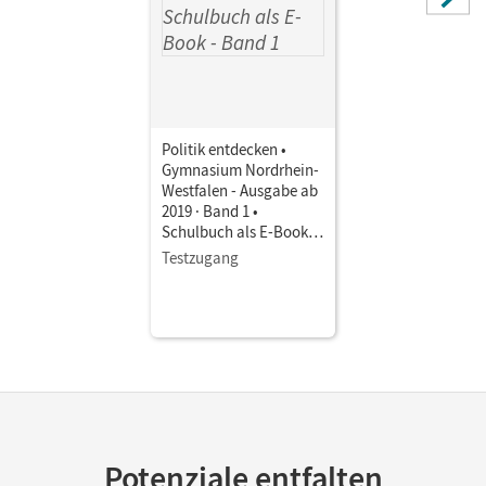
Politik entdecken •
Gymnasium Nordrhein-
Westfalen - Ausgabe ab
2019 · Band 1 •
Schulbuch als E-Book
Mit Medien
Testzugang
Potenziale entfalten