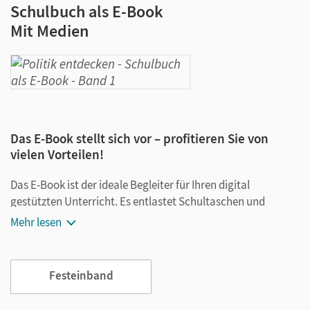
Schulbuch als E-Book
Mit Medien
Das E-Book stellt sich vor – profitieren Sie von
vielen Vorteilen!
Das E-Book ist der ideale Begleiter für Ihren digital
gestützten Unterricht. Es entlastet Schultaschen und
Rucksäcke und ist jederzeit unkompliziert verfügbar.
Mehr lesen
Außerdem unterstützt es mit vielen digitalen Funktionen
das Lehren und Lernen:
Festeinband
Notizen erstellen
Markierungen setzen