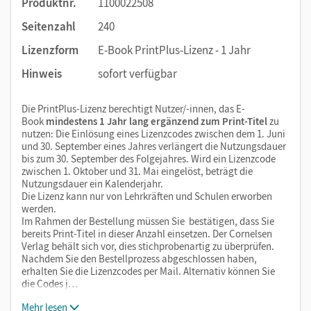
Produktnr.
1100022508
Seitenzahl
240
Lizenzform
E-Book PrintPlus-Lizenz - 1 Jahr
Hinweis
sofort verfügbar
Die PrintPlus-Lizenz berechtigt Nutzer/-innen, das E-
Book
mindestens 1 Jahr lang ergänzend zum Print-Titel
zu
nutzen: Die Einlösung eines Lizenzcodes zwischen dem 1. Juni
und 30. September eines Jahres verlängert die Nutzungsdauer
bis zum 30. September des Folgejahres. Wird ein Lizenzcode
zwischen 1. Oktober und 31. Mai eingelöst, beträgt die
Nutzungsdauer ein Kalenderjahr.
Die Lizenz kann nur von Lehrkräften und Schulen erworben
werden.
Im Rahmen der Bestellung müssen Sie bestätigen, dass Sie
bereits Print-Titel in dieser Anzahl einsetzen. Der Cornelsen
Verlag behält sich vor, dies stichprobenartig zu überprüfen.
Nachdem Sie den Bestellprozess abgeschlossen haben,
erhalten Sie die Lizenzcodes per Mail. Alternativ können Sie
die Codes j…
Mehr lesen