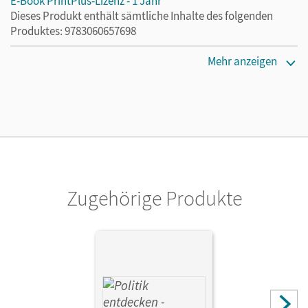
E-Book PrintPlus-Lizenz - 1 Jahr
Dieses Produkt enthält sämtliche Inhalte des folgenden
Produktes: 9783060657698
Erscheinungsdatum
Mehr anzeigen
03.08.2021
Lizenztext
Die kostengünstige Lizenz für diejenigen, die das E-Book
ein Jahr lang ergänzend zum Print-Titel nutzen möchten.
Diese Lizenz kann nur von Lehrkräften und Schulen
erworben werden.
Zugehörige Produkte
Verlag
Cornelsen Verlag