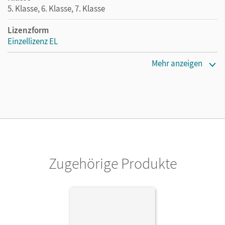
5. Klasse, 6. Klasse, 7. Klasse
Lizenzform
Einzellizenz EL
Erscheinungsdatum
Mehr anzeigen
12.04.2022
Maße
Länge: 29,7 cm, Breite: 21 cm, Höhe: 0,5 cm
Verlag
Cornelsen Verlag
Zugehörige Produkte
Autor/-in
Jin, Friederike; Kothari-Dugar, Anjali; Jentges, Sabine