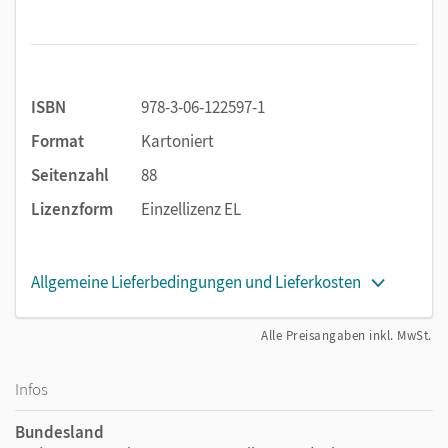
Anhang
Übersicht der Laute
Zwischentest zur Prüfungsvorbereitung
ISBN
978-3-06-122597-1
Alle
Medien
zum Lehrwerk wie Audios, Videos, Texte und
Format
Kartoniert
interaktive Übungen können Sie über die kostenlose
Cornelsen PagePlayer-App
abspielen oder in den
Seitenzahl
88
Webcodes
auf cornelsen.de/codes streamen und
Lizenzform
Einzellizenz EL
herunterladen.
Allgemeine Lieferbedingungen und Lieferkosten
Alle Preisangaben inkl. MwSt.
Infos
Bundesland