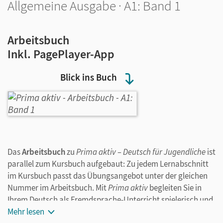
Allgemeine Ausgabe · A1: Band 1
Arbeitsbuch
Inkl. PagePlayer-App
Blick ins Buch
Das
Arbeitsbuch
zu
Prima aktiv – Deutsch für Jugendliche
ist
parallel zum Kursbuch aufgebaut: Zu jedem Lernabschnitt
im Kursbuch passt das Übungsangebot unter der gleichen
Nummer im Arbeitsbuch. Mit
Prima aktiv
begleiten Sie in
Ihrem Deutsch als Fremdsprache-Unterricht spielerisch und
ganz gezielt den Lernerfolg Ihrer Schüler/-innen und machen
Mehr lesen