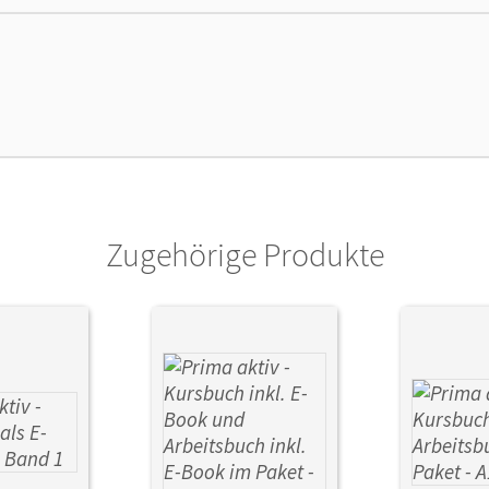
cheinungsdatum
14.04.2022
enztext
Die kostengünstige Lizenz für diejenigen, d
Titel nutzen möchten. Diese Lizenz kann n
lag
Cornelsen Verlag
or/-in
Jin, Friederike; Kothari-Dugar, Anjali; Jent
Zugehörige Produkte