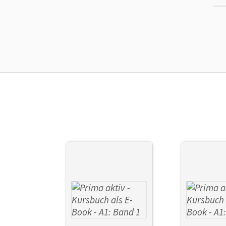
Ers
Liz
Ver
Aut