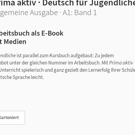
ima aktiv · Deutsch für Jugendlich
lgemeine Ausgabe · A1: Band 1
beitsbuch als E-Book
t Medien
endliche
ist parallel zum Kursbuch aufgebaut: Zu jedem
bot unter der gleichen Nummer im Arbeitsbuch. Mit
Prima aktiv
terricht spielerisch und ganz gezielt den Lernerfolg Ihrer Schüle
tsche Sprache leicht.
, Wortschatz und Redemitteln vertiefen im Arbeitsbuch den
F-Unterricht oder als Hausaufgabe bearbeitet werden. Eine
 das Gelernte.
Kartoniert
stellen an der Buchseite im E-Book aufrufen