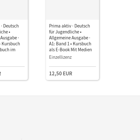
 · Deutsch
Prima aktiv · Deutsch
Prima akti
iche •
für Jugendliche •
für Jugend
 Ausgabe ·
Allgemeine Ausgabe ·
Allgemein
• Kursbuch
A1: Band 1 • Kursbuch
A1: Band 
sbuch im
als E-Book Mit Medien
Inkl. Page
App und i
Einzellizenz
Übungen
R
12,50 EUR
12,50 E