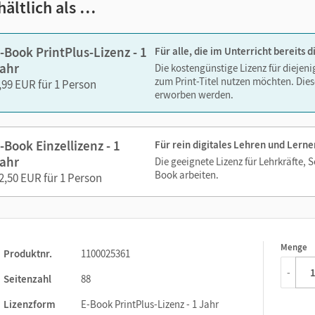
nd Hausaufgaben
hältlich als …
, Wortschatz und Redemitteln
-Book PrintPlus-Lizenz - 1
Für alle, die im Unterricht bereits
ahr
Die kostengünstige Lizenz für diejen
olge zu jeder Einheit mit Audios zum Nachsprechen
zum Print-Titel nutzen möchten. Dies
,99 EUR für 1 Person
erworben werden.
g im Anhang
-Book Einzellizenz - 1
Für rein digitales Lehren und Lerne
ahr
Die geeignete Lizenz für Lehrkräfte, 
Book arbeiten.
2,50 EUR für 1 Person
altung des E-Books auf
mein.cornelsen.de
.
ieren, Textfelder und Notizen, ergänzen im E-Book die
Menge
1
Produktnr.
1100025361
-
Seitenzahl
88
Lizenzform
E-Book PrintPlus-Lizenz - 1 Jahr