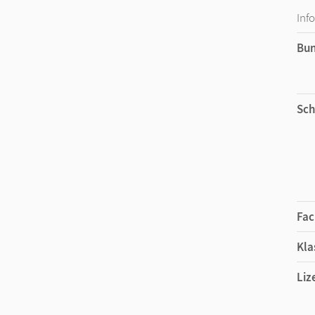
Inf
Bu
Sch
Fac
Kla
Liz