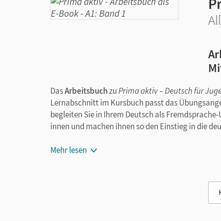
Pr
Al
Ar
Mi
Das
Arbeitsbuch
zu
Prima aktiv – Deutsch für Jug
Lernabschnitt im Kursbuch passt das Übungsange
begleiten Sie in Ihrem Deutsch als Fremdsprache-Un
innen und machen ihnen so den Einstieg in die deu
Die
Mehr lesen
abwechslungsreichen Übungen
zu Grammatik
Lernstoff und können in Stillarbeitsphasen im Da
Selbstevaluation
am Ende jeder Einheit überprüft
Die
Audios
zum Arbeitsbuch lassen sich über Klick