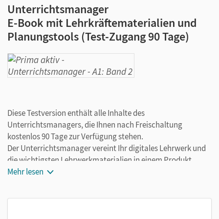
Unterrichtsmanager
E-Book mit Lehrkräftematerialien und
Planungstools (Test-Zugang 90 Tage)
Diese Testversion enthält alle Inhalte des
Unterrichtsmanagers, die Ihnen nach Freischaltung
kostenlos 90 Tage zur Verfügung stehen.
Der Unterrichtsmanager vereint Ihr digitales Lehrwerk und
die wichtigsten Lehrwerkmaterialien in einem Produkt.
Ergänzt um hilfreiche Planungstools, vereinfacht er Ihre
Mehr lesen
Unterrichtsvorbereitung enorm. Arbeiten Sie dabei flexibel
on- oder offline, ganz wie es für Sie passt!