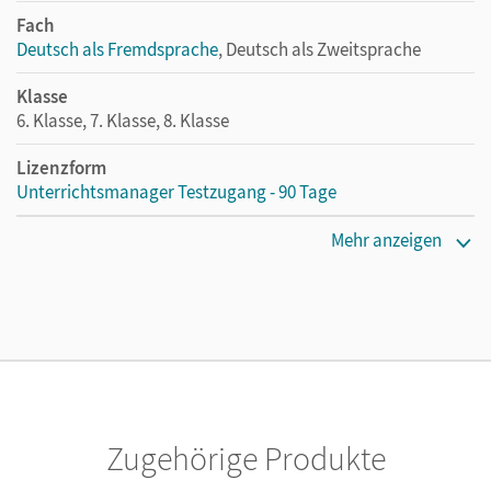
Fach
Deutsch als Fremdsprache
, Deutsch als Zweitsprache
Klasse
6. Klasse, 7. Klasse, 8. Klasse
Lizenzform
Unterrichtsmanager Testzugang - 90 Tage
Erscheinungsdatum
Mehr anzeigen
27.09.2022
Lizenztext
Kostenloser Zugang für Lehrpersonen, um den
Unterrichtsmanager 90 Tage lang zu testen.
Verlag
Cornelsen Verlag
Zugehörige Produkte
Autor/-in