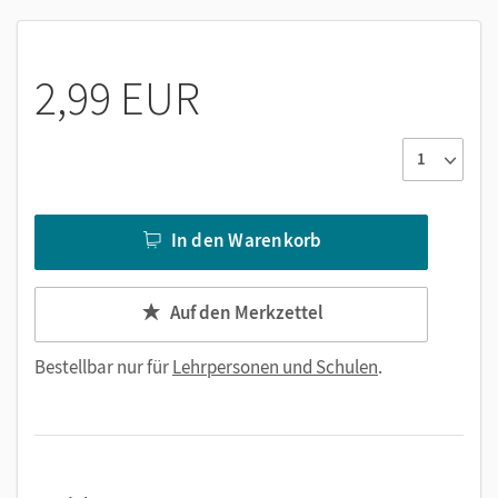
nach jeder zweiten Einheit wenden die Schülerinnen
und Schüler das Gelernte erneut spielerisch an.
2,99 EUR
Die Audios zum E-Book lassen sich über Klickstellen an der
Buchseite aufrufen.
Mit dem Kauf erhalten Sie einen Code zur Freischaltung des
In den Warenkorb
E-Books und der interaktiven Übungen auf
mein.cornelsen.de
.
Im E-Book ergänzen praktische Bearbeitungswerkzeuge,
Auf den Merkzettel
wie z. B. Markieren, Textfelder und Notizen, die
Lehrwerkinhalte.
Bestellbar nur für
Lehrpersonen und Schulen
.