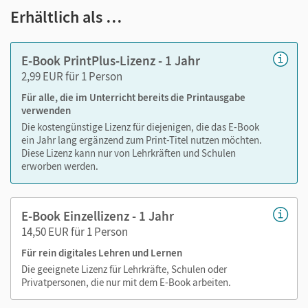
Erhältlich als …
Einblicke in die Lebenswelt von Kindern in den D-A-CH-
Ländern
E-Book PrintPlus-Lizenz - 1 Jahr
Spielerische Aufgabentypen, die helfen, die
2,99 EUR für 1 Person
kommunikativen Sprachfertigkeiten aufzubauen
Bewegungsspiele und Lieder, mit denen neu gelernte
Für alle, die im Unterricht bereits die Printausgabe
verwenden
Strukturen automatisiert werden
Die kostengünstige Lizenz für diejenigen, die das E-Book
Integrierte Phonetik für eine klare Aussprache von
ein Jahr lang ergänzend zum Print-Titel nutzen möchten.
Anfang an
Diese Lizenz kann nur von Lehrkräften und Schulen
erworben werden.
Vorschläge für Projektarbeiten
Übersichtliche Zusammenfassung der Grammatik zu
jeder Einheit
E-Book Einzellizenz - 1 Jahr
Comics am Ende jeder Einheit, die in kleinen Schritten
14,50 EUR für 1 Person
Lesefertigkeiten entwickeln
Für rein digitales Lehren und Lernen
Spannende Miniprojekte, in denen die Kinder
Die geeignete Lizenz für Lehrkräfte, Schulen oder
gemeinsam und sprachhandlungsorientiert Inhalte
Privatpersonen, die nur mit dem E-Book arbeiten.
erarbeiten und präsentieren können
Wiederholungen sind wichtig: In den „Kleinen Pausen“