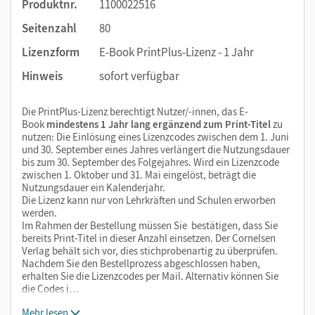
Produktnr.
1100022516
Seitenzahl
80
Lizenzform
E-Book PrintPlus-Lizenz - 1 Jahr
Hinweis
sofort verfügbar
Die PrintPlus-Lizenz berechtigt Nutzer/-innen, das E-
Book
mindestens 1 Jahr lang ergänzend zum Print-Titel
zu
nutzen: Die Einlösung eines Lizenzcodes zwischen dem 1. Juni
und 30. September eines Jahres verlängert die Nutzungsdauer
bis zum 30. September des Folgejahres. Wird ein Lizenzcode
zwischen 1. Oktober und 31. Mai eingelöst, beträgt die
Nutzungsdauer ein Kalenderjahr.
Die Lizenz kann nur von Lehrkräften und Schulen erworben
werden.
Im Rahmen der Bestellung müssen Sie bestätigen, dass Sie
bereits Print-Titel in dieser Anzahl einsetzen. Der Cornelsen
Verlag behält sich vor, dies stichprobenartig zu überprüfen.
Nachdem Sie den Bestellprozess abgeschlossen haben,
erhalten Sie die Lizenzcodes per Mail. Alternativ können Sie
die Codes j…
Mehr lesen