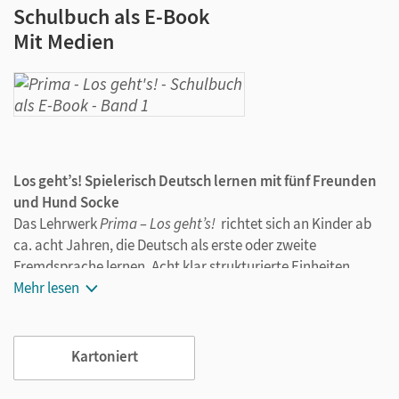
Schulbuch als E-Book
Mit Medien
Los geht’s! Spielerisch Deutsch lernen mit fünf Freunden
und Hund Socke
Das Lehrwerk
Prima – Los geht’s!
richtet sich an Kinder ab
ca. acht Jahren, die Deutsch als erste oder zweite
Fremdsprache lernen. Acht klar strukturierte Einheiten
führen im Schulbuch mit altersbezogenen Themen,
Mehr lesen
farbenfrohen Illustrationen, landeskundlichen Einblicken,
Bewegungsspielen, Liedern und humorvollen Comics durch
den Deutschunterricht. Regelmäßige Wiederholungsphasen
Kartoniert
mit Spielen und Animationsfilmen sichern zusätzlich die
Motivation der Kinder sowie Freude und Erfolg beim Lernen.