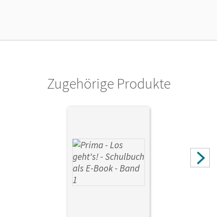
Lizenztext
Die kostengünstige Lizenz für diejenigen, die das E-Book
ein Jahr lang ergänzend zum Print-Titel nutzen möchten.
Diese Lizenz kann nur von Lehrkräften und Schulen
erworben werden.
Zugehörige Produkte
Verlag
Cornelsen Verlag