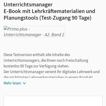
Unterrichtsmanager
E-Book mit Lehrkräftematerialien und
Planungstools (Test-Zugang 90 Tage)
Diese Testversion enthält alle Inhalte des
Unterrichtsmanagers, die Ihnen nach Freischaltung
kostenlos 90 Tage zur Verfügung stehen.
Der Unterrichtsmanager vereint Ihr digitales Lehrwerk und
die wichtigsten Lehrwerkmaterialien in einem Produkt.
Ergänzt um hilfreiche Planungstools, vereinfacht er Ihre
Mehr lesen
Unterrichtsvorbereitung enorm. Arbeiten Sie dabei flexibel
on- oder offline, ganz wie es für Sie passt!