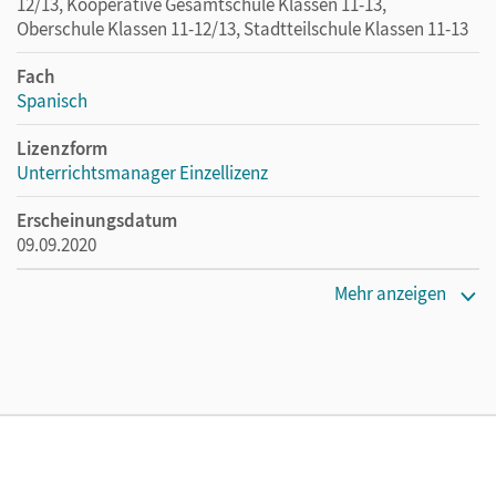
12/13, Kooperative Gesamtschule Klassen 11-13,
Oberschule Klassen 11-12/13, Stadtteilschule Klassen 11-13
Fach
Spanisch
Lizenzform
Unterrichtsmanager Einzellizenz
Erscheinungsdatum
09.09.2020
Lizenztext
Mehr anzeigen
Ermöglicht einzelnen Lehrpersonen die Nutzung des
Unterrichtsmanagers solange das Lehrwerk erhältlich ist.
Verlag
Cornelsen Verlag