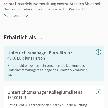
er Ihre Unterrichtsvorbereitung enorm. Arbeiten Sie dabei
flexibel on- oder offline, ganz wie es für Sie passt!
Ihr Unterrichtsmanager enthält :
Mehr lesen
E-Book
alle Audio- und Videosequenzen des Schulbuchs
Erhältlich als …
die Handreichungen für den Unterricht (inkl.
Kopiervorlagen, Transkripte der Audio- und
Videosequenzen sowie Lösungen zu den Aufgaben des
Unterrichtsmanager Einzellizenz
Schulbuchs)
49,00 EUR für 1 Person
Ermöglicht einzelnen Lehrpersonen die Nutzung des
Nutzen Sie den Unterrichtsmanager auf lernen.cornelsen.de
Unterrichtsmanagers solange das Lehrwerk erhältlich
ist.
oder über die Cornelsen Lernen App.
Unterrichtsmanager Kollegiumslizenz
169,00 EUR
Ermöglicht 30 Lehrpersonen einer Schule die Nutzung