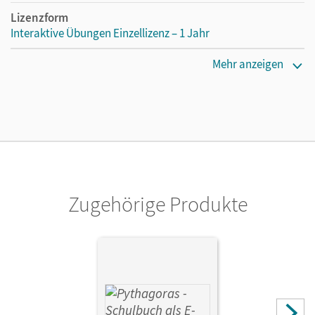
Lizenzform
Interaktive Übungen Einzellizenz – 1 Jahr
Erscheinungsdatum
Mehr anzeigen
28.04.2017
Lizenztext
Lizenz für einzelne Schüler/-innen oder Lehrpersonen mit
einer Laufzeit von einem Jahr
Verlag
Cornelsen Verlag
Zugehörige Produkte