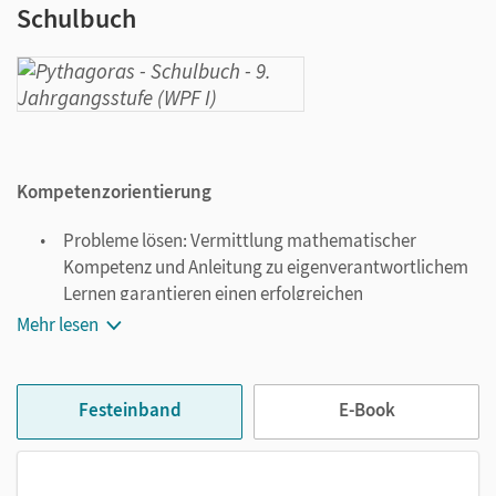
Schulbuch
Kompetenzorientierung
Probleme lösen: Vermittlung mathematischer
Kompetenz und Anleitung zu eigenverantwortlichem
Lernen garantieren einen erfolgreichen
Realschulabschluss.
Mehr lesen
Modellieren: Abwechslungsreiche Aufgaben
vermitteln vielfältige Sichtweisen und zeigen die
Anwendbarkeit der Mathematik in Alltagssituationen.
Festeinband
E-Book
Kommunizieren: Anregende Aufgaben unterstützen
den Austausch und das Lernen in der Gruppe, fördern
den sprachlichen Ausdruck und halten zu kritischem