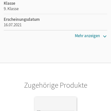
Klasse
9. Klasse
Erscheinungsdatum
16.07.2021
Maße
Mehr anzeigen
Länge: 26,6 cm, Breite: 19,6 cm, Höhe: 1,5 cm
Verlag
Cornelsen Verlag
Herausgeber/-in
Klein, Hannes
Zugehörige Produkte
Autor/-in
Klein, Hannes