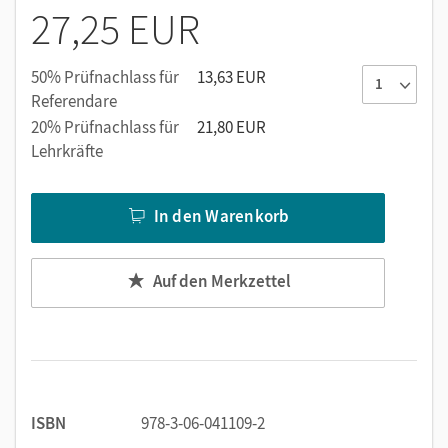
27,25 EUR
Denken an.
50% Prüfnachlass für
13,63 EUR
Referendare
20% Prüfnachlass für
21,80 EUR
Lehrkräfte
In den Warenkorb
Auf den Merkzettel
ISBN
978-3-06-041109-2