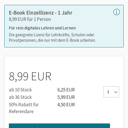
Viele digitale Funktionen unterstützen das Lehren und
E-Book Einzellizenz - 1 Jahr
Lernen:
8,99 EUR für 1 Person
Notizen erstellen
Für rein digitales Lehren und Lernen
Markierungen setzen
Die geeignete Lizenz für Lehrkräfte, Schulen oder
Privatpersonen, die nur mit dem E-Book arbeiten.
Text ergänzen
Lesezeichen hinzufügen
Suchen im Text
Zoomen
8,99 EUR
ab 10 Stück
6,25 EUR
ab 36 Stück
5,99 EUR
50% Rabatt für
4,50 EUR
Referendare