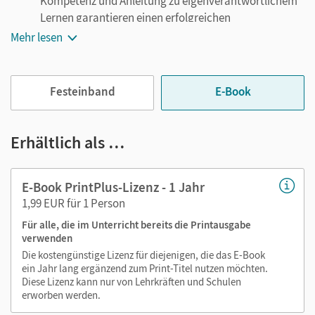
Kompetenz und Anleitung zu eigenverantwortlichem
Lernen garantieren einen erfolgreichen
Realschulabschluss.
Mehr lesen
Modellieren: Abwechslungsreiche Aufgaben
vermitteln vielfältige Sichtweisen und zeigen die
Anwendbarkeit der Mathematik in Alltagssituationen.
Festeinband
E-Book
Kommunizieren: Anregende Aufgaben unterstützen
den Austausch und das Lernen in der Gruppe, fördern
Erhältlich als …
den sprachlichen Ausdruck und halten zu kritischem
Denken an.
E-Book PrintPlus-Lizenz - 1 Jahr
Das E-Book stellt sich vor – profitieren Sie von
1,99 EUR für 1 Person
vielen Vorteilen!
Für alle, die im Unterricht bereits die Printausgabe
verwenden
Entlastung der Schultaschen und Rucksäcke
Die kostengünstige Lizenz für diejenigen, die das E-Book
Ideal für einen digital gestützten Unterricht
ein Jahr lang ergänzend zum Print-Titel nutzen möchten.
Notiz- und Markierungsmöglichkeit
Diese Lizenz kann nur von Lehrkräften und Schulen
erworben werden.
Jederzeit unkompliziert verfügbar