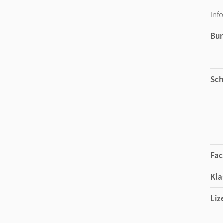
Inf
Bu
Sch
Fac
Kla
Liz