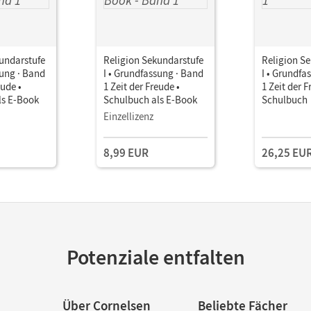
undarstufe
Religion Sekundarstufe
Religion S
sung · Band
I • Grundfassung · Band
I • Grundfa
eude •
1 Zeit der Freude •
1 Zeit der F
ls E-Book
Schulbuch als E-Book
Schulbuch
Einzellizenz
8,99 EUR
26,25 EU
Potenziale entfalten
Über Cornelsen
Beliebte Fächer