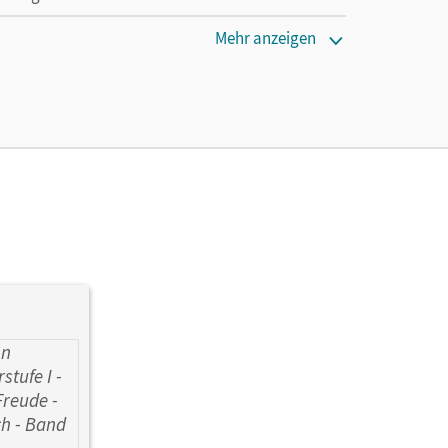
Mehr anzeigen
ie das E-Book ein Jahr lang ergänzend zum Print-
ur von Lehrkräften und Schulen erworben werden.