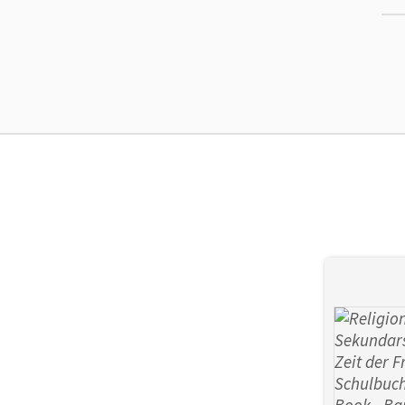
Ers
Liz
Ver
Her
Aut