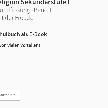
eligion Sekundarstufe I
undfassung · Band 1
it der Freude
hulbuch als E-Book
 von vielen Vorteilen!
e
n und Lernen:
Kartoniert