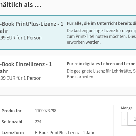
hältlich als …
-Book PrintPlus-Lizenz - 1
Für alle, die im Unterricht bereits
ahr
Die kostengünstige Lizenz für diejen
zum Print-Titel nutzen möchten. Dies
,99 EUR für 1 Person
erworben werden.
-Book Einzellizenz - 1
Für rein digitales Lehren und Lerne
ahr
Die geeignete Lizenz für Lehrkräfte, 
Book arbeiten.
,99 EUR für 1 Person
Menge
1
Produktnr.
1100023798
-
Seitenzahl
224
Lizenzform
E-Book PrintPlus-Lizenz - 1 Jahr