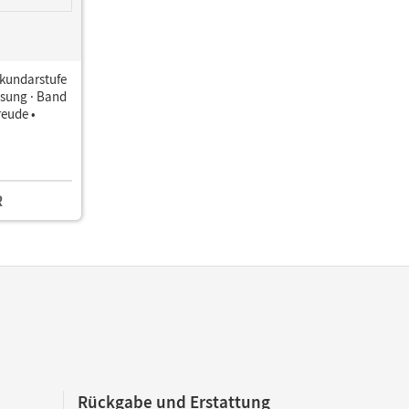
ekundarstufe
ssung · Band
reude •
R
Rückgabe und Erstattung