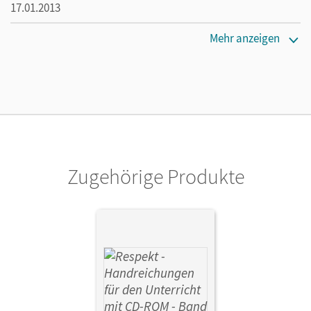
17.01.2013
Maße
Mehr anzeigen
Länge: 29,8 cm, Breite: 21 cm, Höhe: 0,9 cm
Verlag
Cornelsen Verlag
Herausgeber/-in
Brüning, Barbara
Zugehörige Produkte
Autor/-in
Brüning, Frederick; Lenz, Petra; Smirr, Maik; Zimmermann,
Dorothee; Brüning, Barbara; Hutmacher, Annette;
Hausheer, Andreas