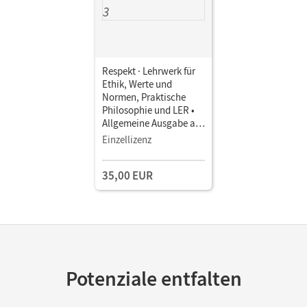
Respekt · Lehrwerk für
Ethik, Werte und
Normen, Praktische
Philosophie und LER •
Allgemeine Ausgabe ab
2012 · Band 3 •
Einzellizenz
Handreichungen für den
Unterricht mit CD-ROM
35,00 EUR
Potenziale entfalten