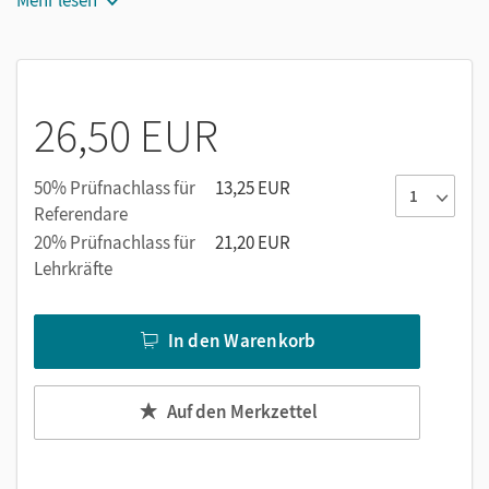
Mehr lesen
und großzügigen Foto-Elementen.
Wahlaufgaben-Doppelseiten unterstützen
differenzierendes Arbeiten in heterogenen
Lerngruppen.
26,50 EUR
Weiterdenken-Doppelseiten richten sich an besonders
motivierte Schüler/-innen.
50% Prüfnachlass für
13,25 EUR
Abschluss-Doppelseiten ermuntern zum Wiederholen,
Referendare
Lernen sowie zur Projektarbeit.
20% Prüfnachlass für
21,20 EUR
Lehrkräfte
In den Warenkorb
Auf den Merkzettel