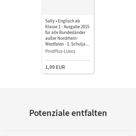
Sally • Englisch ab
Klasse 1 - Ausgabe 2015
für alle Bundesländer
außer Nordrhein-
Westfalen · 3. Schuljahr
• Pupil's Book als E-
PrintPlus-Lizenz
Book
1,99 EUR
Potenziale entfalten