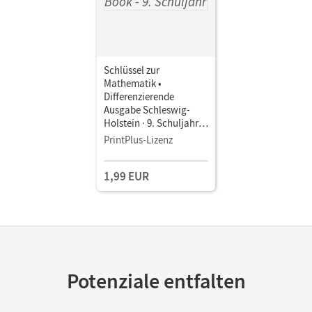
Schlüssel zur
Mathematik •
Differenzierende
Ausgabe Schleswig-
Holstein · 9. Schuljahr •
Schulbuch als E-Book
PrintPlus-Lizenz
1,99 EUR
Potenziale entfalten