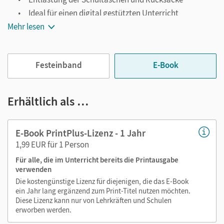
Ideal für einen digital gestützten Unterricht
Mehr lesen
Notiz- und Markierungsmöglichkeit
Jederzeit unkompliziert verfügbar
Viele digitale Funktionen unterstützen das Lehren und
Festeinband
E-Book
Lernen:
Notizen erstellen
Erhältlich als …
Markierungen setzen
Text ergänzen
E-Book PrintPlus-Lizenz - 1 Jahr
Lesezeichen hinzufügen
1,99 EUR für 1 Person
Suchen im Text
Für alle, die im Unterricht bereits die Printausgabe
Zoomen
verwenden
Die kostengünstige Lizenz für diejenigen, die das E-Book
ein Jahr lang ergänzend zum Print-Titel nutzen möchten.
Diese Lizenz kann nur von Lehrkräften und Schulen
erworben werden.