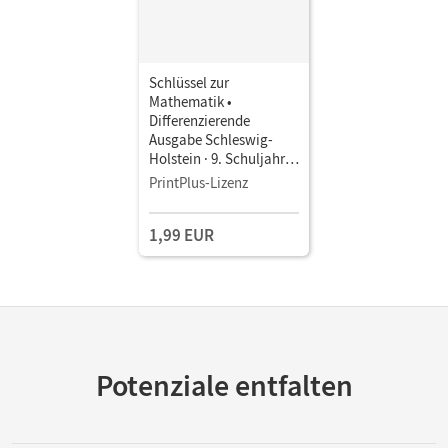
Ingeborg; Schaefer, Jutta; Tibo, Diana
Schlüssel zur
Mathematik •
Differenzierende
Ausgabe Schleswig-
Holstein · 9. Schuljahr •
Schulbuch als E-Book
PrintPlus-Lizenz
1,99 EUR
Potenziale entfalten