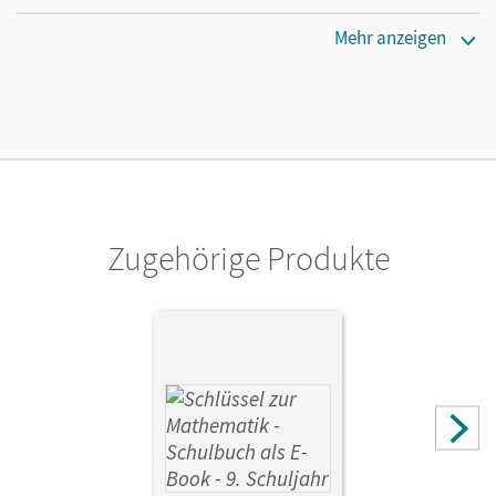
Erscheinungsdatum
Mehr anzeigen
26.02.2018
Lizenztext
Die geeignete Lizenz für Lehrkräfte, Schulen oder
Privatpersonen, die nur mit dem E-Book arbeiten.
Verlag
Cornelsen Verlag
Zugehörige Produkte
Herausgeber/-in
Koullen, Reinhold
Autor/-in
Wennekers, Udo; Verhoeven, Martina; Gabriel, Ilona;
Knospe, Ines; Koullen, Reinhold; Hecht, Wolfgang; Paffen,
Hans-Helmut; Reufsteck, Günther; Zillgens, Rainer; Sprehe,
Christine; Berkemeier, Helga; Kreuz, Jeannine; Nix, Frank;
Oster, Barbara; Ostrow, Doris; Schmitz, Wilhelm; Wimmers,
Ralf; Strohmayer, Herbert; Schenk, Gabriele; Schönthaler,