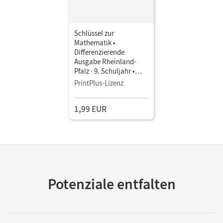
Schlüssel zur
Mathematik •
Differenzierende
Ausgabe Rheinland-
Pfalz · 9. Schuljahr •
Schulbuch Basis als E-
PrintPlus-Lizenz
Book
1,99 EUR
Potenziale entfalten