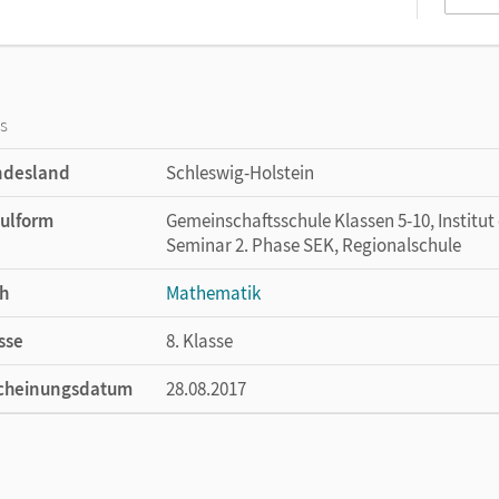
os
ndesland
Schleswig-Holstein
ulform
Gemeinschaftsschule Klassen 5-10, Institut
Seminar 2. Phase SEK, Regionalschule
h
Mathematik
sse
8. Klasse
cheinungsdatum
28.08.2017
ße
Länge: 29,7 cm, Breite: 20,8 cm, Höhe: 0,4 
lag
Cornelsen Verlag