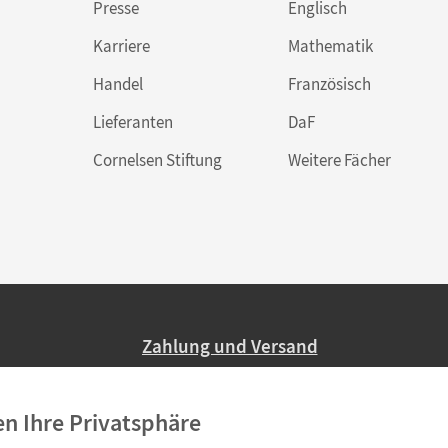
Presse
Englisch
Karriere
Mathematik
Handel
Französisch
Lieferanten
DaF
Cornelsen Stiftung
Weitere Fächer
Zahlung und Versand
Nur 2,95 EUR Versandkosten in Deutsc
en Ihre Privatsphäre
Ab 59,– EUR Bestellwert liefern wir ve