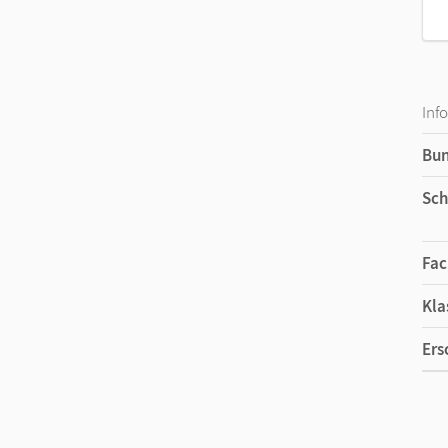
Inf
Bu
Sch
Fac
Kla
Ers
Ma
Ver