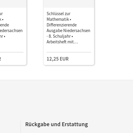
ur
Schlüssel zur
Schlüssel 
 •
Mathematik •
Mathemati
rende
Differenzierende
Differenz
edersachsen
Ausgabe Niedersachsen
Ausgabe N
hr •
· 8. Schuljahr •
· 8. Schulj
Arbeitsheft mit
Arbeitshef
eingelegten Lösungen
eingelegt
Für Schül
R
12,25 EUR
12,25 E
Schüler m
Übungsbe
Rückgabe und Erstattung