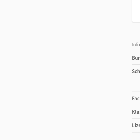
Inf
Bu
Sch
Fac
Kla
Liz
Ers