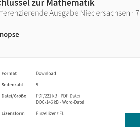
chlüssel zur Mathematik
fferenzierende Ausgabe Niedersachsen · 7.
nopse
Format
Download
Seitenzahl
9
Datei/Größe
PDF/221 kB - PDF-Datei
DOC/146 kB - Word-Datei
Lizenzform
Einzellizenz EL