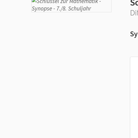
S
Di
Sy