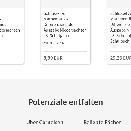
r
Schlüssel zur
Schlüssel z
•
Mathematik •
Mathematik
ende
Differenzierende
Differenzie
dersachsen
Ausgabe Niedersachsen
Ausgabe Ni
 •
· 8. Schuljahr •
· 8. Schulja
ls E-Book
Schulbuch als E-Book
Schulbuch
Einzellizenz
8,99 EUR
29,25 EU
Potenziale entfalten
Über Cornelsen
Beliebte Fächer