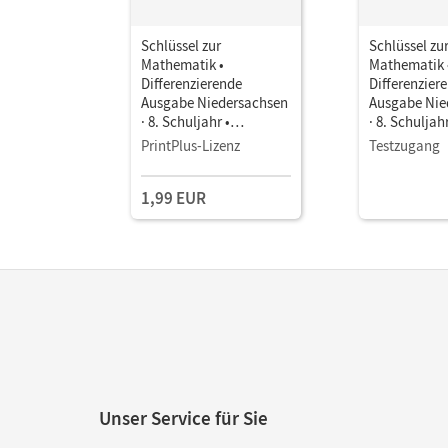
Schlüssel zur
Schlüssel zu
Mathematik •
Mathematik 
Differenzierende
Differenzier
Ausgabe Niedersachsen
Ausgabe Nie
· 8. Schuljahr •
· 8. Schuljahr
Schulbuch als E-Book
Schulbuch a
PrintPlus-Lizenz
Testzugang
1,99 EUR
Unser Service für Sie