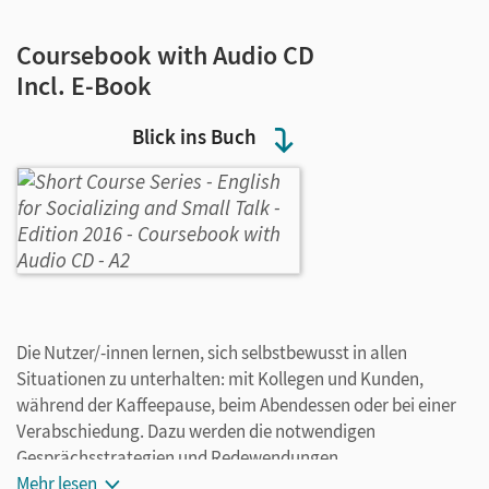
Coursebook with Audio CD
Incl. E-Book
Blick ins Buch
Die Nutzer/-innen lernen, sich selbstbewusst in allen
Situationen zu unterhalten: mit Kollegen und Kunden,
während der Kaffeepause, beim Abendessen oder bei einer
Verabschiedung. Dazu werden die notwendigen
Gesprächsstrategien und Redewendungen
abwechslungsreich in Übungen und Rollenspielen
Mehr lesen