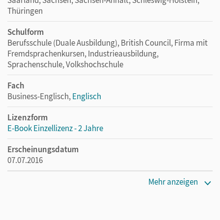
Thüringen
Schulform
Berufsschule (Duale Ausbildung), British Council, Firma mit
Fremdsprachenkursen, Industrieausbildung,
Sprachenschule, Volkshochschule
Fach
Business-Englisch,
Englisch
Lizenzform
E-Book Einzellizenz - 2 Jahre
Erscheinungsdatum
07.07.2016
Lizenztext
Mehr anzeigen
Die geeignete Lizenz für Lehrkräfte, Schulen oder
Privatpersonen, die nur mit dem E-Book arbeiten.