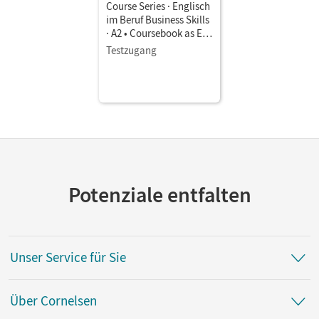
Course Series · Englisch
im Beruf Business Skills
· A2 • Coursebook as E-
Book
Testzugang
Potenziale entfalten
Unser Service für Sie
Über Cornelsen