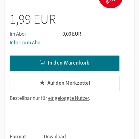
von Persönlichkeiten in Form von Statuen, die Vielfalt von
Großbritannien wiederspiegeln muss und nicht die
1,99 EUR
rassistische Vergangenheit und damit einhergehendes
Gedankengut. Gegenproteste von Seiten konservativer und
rechtsgerichteter Gruppierungen wollen genau diese
Im Abo:
0,00 EUR
kulturelle Überlegenheit bewahren.
Infos zum Abo
In den Warenkorb
Auf den Merkzettel
Bestellbar nur für
eingeloggte Nutzer
.
Format
Download