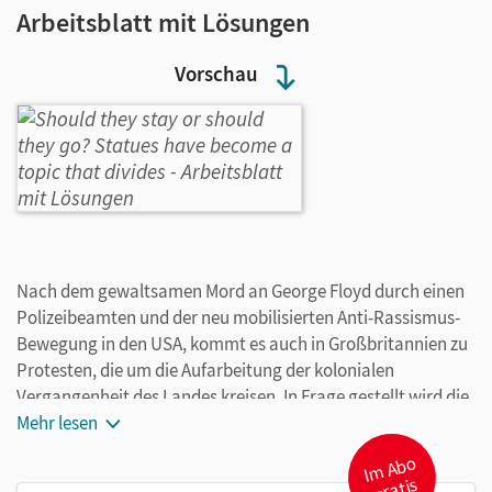
Arbeitsblatt mit Lösungen
Vorschau
Nach dem gewaltsamen Mord an George Floyd durch einen
Polizeibeamten und der neu mobilisierten Anti-Rassismus-
Bewegung in den USA, kommt es auch in Großbritannien zu
Protesten, die um die Aufarbeitung der kolonialen
Vergangenheit des Landes kreisen. In Frage gestellt wird die
Legitimität von Statuen im Stadtbild englischer Städte, die
Mehr lesen
koloniale Führungspersonen repräsentieren. Die Forderung
I
m
A
b
o
gr
der Protestierenden lautet, dass die öffentliche Würdigung
atis