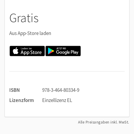
Damit bietet die App optimale Unterstützung und
Hilfestellungen.
Gratis
Dieser BuchTaucher enthält:
Aus App-Store laden
Erklärvideos zu Arbeitstechniken
Strategiefilme zur Rechtschreibung
kurze Sachfilme
Hörtexte zum Hörverstehen
Wortschatz-Training
ISBN
978-3-464-80334-9
Lizenzform
Einzellizenz EL
Alle Preisangaben inkl. MwSt.