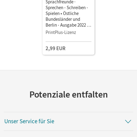
Sprachfreunde ·
Sprechen - Schreiben -
Spielen • Östliche
Bundesländer und
Berlin - Ausgabe 2022 ·
3. Schuljahr •
PrintPlus-Lizenz
Sprachbuch als E-Book
Mit Medien
2,99 EUR
Potenziale entfalten
Unser Service für Sie