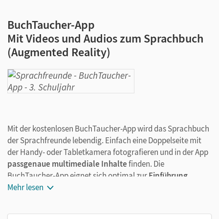
BuchTaucher-App
Mit Videos und Audios zum Sprachbuch
(Augmented Reality)
Mit der kostenlosen BuchTaucher-App wird das Sprachbuch
der Sprachfreunde lebendig. Einfach eine Doppelseite mit
der Handy- oder Tabletkamera fotografieren und in der App
passgenaue multimediale Inhalte
finden. Die
BuchTaucher-App eignet sich optimal zur
Einführung,
Aneignung und Wiederholung
Mehr lesen
von neuen Themen. Die
Kinder können sich die Erklärungen beliebig oft anschauen –
auch zu Hause, wenn sie die Lehrkraft nicht fragen können.