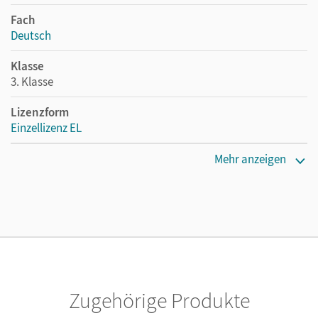
Fach
Deutsch
Klasse
3. Klasse
Lizenzform
Einzellizenz EL
Erscheinungsdatum
Mehr anzeigen
14.01.2016
Verlag
Cornelsen: VWV
Autor/-in
Knöfler, Andrea; Kelch, Susanne; Junghänel, Katrin
Zugehörige Produkte