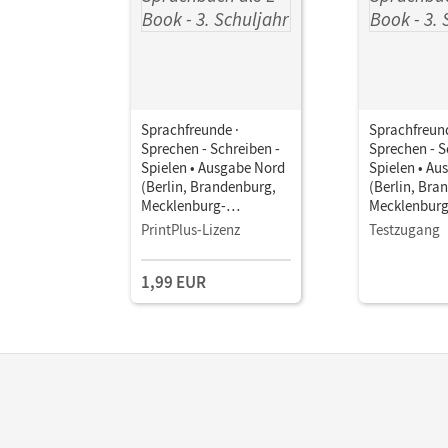
Sprachfreunde ·
Sprachfreund
Sprechen - Schreiben -
Sprechen - S
Spielen • Ausgabe Nord
Spielen • Au
(Berlin, Brandenburg,
(Berlin, Bra
Mecklenburg-
Mecklenburg
Vorpommern) -
Vorpommern
PrintPlus-Lizenz
Testzugang
Neubearbeitung 2015 ·
Neubearbeit
3. Schuljahr •
3. Schuljahr 
1,99 EUR
Sprachbuch als E-Book
Sprachbuch 