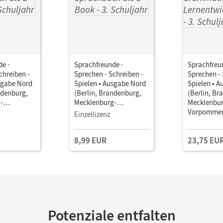
e ·
Sprachfreunde ·
Sprachfreu
chreiben -
Sprechen - Schreiben -
Sprechen - 
sgabe Nord
Spielen • Ausgabe Nord
Spielen • 
ndenburg,
(Berlin, Brandenburg,
(Berlin, Br
-
Mecklenburg-
Mecklenbur
) -
Vorpommern) -
Vorpommer
Einzellizenz
ung 2015 ·
Neubearbeitung 2015 ·
Neubearbei
•
3. Schuljahr •
3. Schuljahr
8,99 EUR
23,75 EU
als E-Book
Sprachbuch als E-Book
Sprachbuch
Grammatikt
Lernentwic
Potenziale entfalten