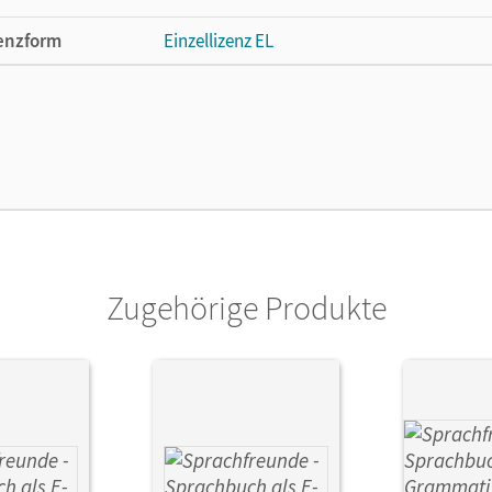
enzform
Einzellizenz EL
cheinungsdatum
16.02.2016
lag
Cornelsen: VWV
or/-in
Knöfler, Andrea; Kelch, Susanne; Junghänel
Zugehörige Produkte