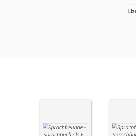
Liz
Ers
Ver
Aut