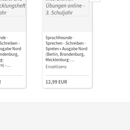
nde ·
Sprachfreunde ·
Sprachfre
Schreiben -
Sprechen - Schreiben -
Sprechen 
Ausgabe Nord
Spielen • Ausgabe Nord
Spielen •
andenburg,
(Berlin, Brandenburg,
(Berlin, 
g-
Mecklenburg-
Mecklenb
n) -
Vorpommern) -
Vorpomme
Einzellizenz
tung 2015 ·
Neubearbeitung 2015 ·
Neubearbe
 •
3. Schuljahr •
3. Schulja
R
12,99 EUR
11,99 E
 mit
Arbeitsheft mit
Arbeitshef
afel und
interaktiven Übungen
Schulausg
klungsheft
online Mit CD-ROM