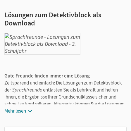
Lösungen zum Detektivblock als
Download
Gute Freunde finden immer eine Lösung
Zeitsparend und einfach: Die Lösungen zum Detektivblock
der
Sprachfreunde
entlasten Sie als Lehrkraft und helfen
Ihnen, die Ergebnisse Ihrer Grundschulklasse sicher und
schnell zu kontrollieren. Alternativ können Sie die Lösungen
im DIN-A4-Format ausdrucken und den Kindern für die
Mehr lesen
Selbstkontrolle zur Verfügung stellen.