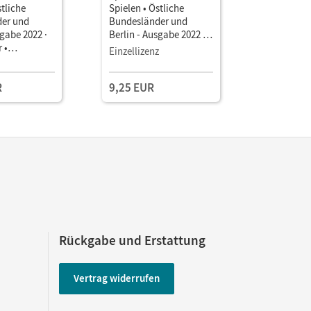
stliche
Spielen • Östliche
Spielen • 
er und
Bundesländer und
Bundeslä
sgabe 2022 ·
Berlin - Ausgabe 2022 ·
Berlin - A
 •
4. Schuljahr •
4. Schulja
Einzellizenz
Testzuga
Mit
Interaktives Arbeitsheft
Interaktiv
klungsheft,
R
9,25 EUR
und
er-App
Rückgabe und Erstattung
Vertrag widerrufen