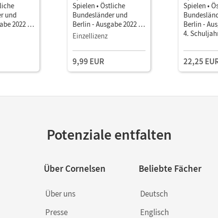
liche
Spielen • Östliche
Spielen • Ö
r und
Bundesländer und
Bundesländ
abe 2022 ·
Berlin - Ausgabe 2022 ·
Berlin - Au
•
4. Schuljahr •
4. Schuljahr
Einzellizenz
als E-Book
Sprachbuch als E-Book
Schulbuch 
Mit Medien
Lernentwic
9,99 EUR
22,25 EU
Merktafel 
BuchTauch
Potenziale entfalten
Über Cornelsen
Beliebte Fächer
Über uns
Deutsch
Presse
Englisch