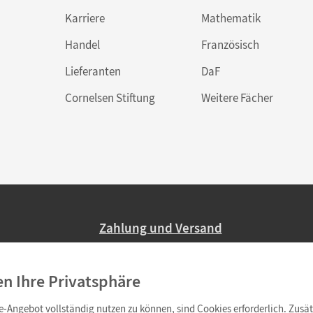
Karriere
Mathematik
Handel
Französisch
Lieferanten
DaF
Cornelsen Stiftung
Weitere Fächer
Zahlung und Versand
Nur 2,95 EUR Versandkosten in Deutsc
en Ihre Privatsphäre
Ab 59,– EUR Bestellwert liefern wir ve
(Lieferung in 3–6 Tagen).
-Angebot vollständig nutzen zu können, sind Cookies erforderlich. Zusät