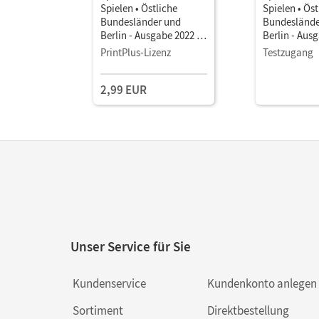
Spielen • Östliche
Spielen • Öst
Bundesländer und
Bundeslände
Berlin - Ausgabe 2022 ·
Berlin - Ausg
4. Schuljahr •
4. Schuljahr 
PrintPlus-Lizenz
Testzugang
Sprachbuch als E-Book
Sprachbuch 
Mit Medien
Mit Medien
2,99 EUR
Unser Service für Sie
Kundenservice
Kundenkonto anlegen
Sortiment
Direktbestellung