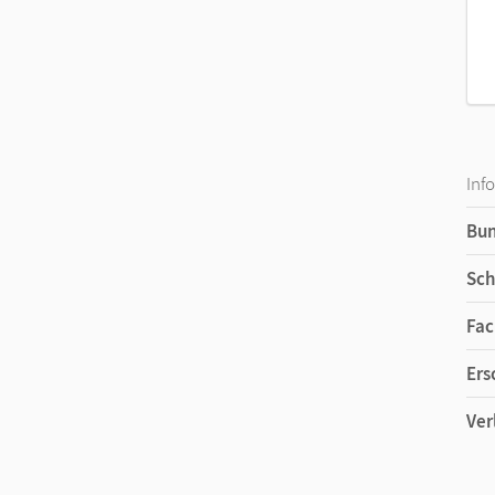
Inf
Bu
Sch
Fac
Ers
Ver