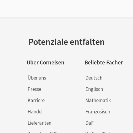
lag
Cornelsen Verlag
ausgeber/-in
Gartinger, Silvia
or/-in
Schöffel, Gregor; Menzel, Sandra; Kullmann
Scharringhausen, Ruth; Krause-Jahn, Claudi
Potenziale entfalten
Über Cornelsen
Beliebte Fächer
Über uns
Deutsch
Presse
Englisch
Karriere
Mathematik
Handel
Französisch
Lieferanten
DaF