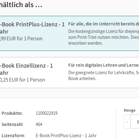
hältlich als …
-Book PrintPlus-Lizenz - 1
Für alle, die im Unterricht bereits
ahr
Die kostengünstige Lizenz für diejen
zum Print-Titel nutzen möchten. Dies
,99 EUR für 1 Person
erworben werden.
-Book Einzellizenz - 1
Für rein digitales Lehren und Lerne
ahr
Die geeignete Lizenz für Lehrkräfte, 
Book arbeiten.
0,25 EUR für 1 Person
Menge
1
Produktnr.
1100022919
-
Seitenzahl
464
Lizenzform
E-Book PrintPlus-Lizenz - 1 Jahr