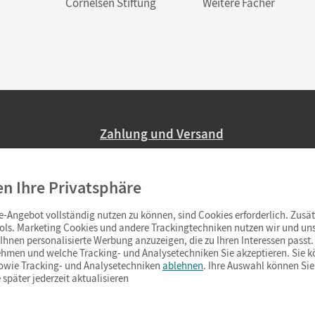
Cornelsen Stiftung
Weitere Fächer
Zahlung und Versand
Nur 2,95 EUR Versandkosten in Deutsc
en Ihre Privatsphäre
Ab 59,– EUR Bestellwert liefern wir ve
(Lieferung in 3–6 Tagen).
-Angebot vollständig nutzen zu können, sind Cookies erforderlich. Zusät
ols. Marketing Cookies und andere Trackingtechniken nutzen wir und uns
hnen personalisierte Werbung anzuzeigen, die zu Ihren Interessen passt. 
hmen und welche Tracking- und Analysetechniken Sie akzeptieren. Sie k
sowie Tracking- und Analysetechniken
ablehnen
. Ihre Auswahl können Sie
 später jederzeit aktualisieren