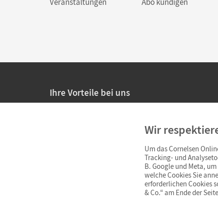
Veranstaltungen
Abo kündigen
Ihre Vorteile bei uns
20% Prüfnachlass für Lehrkräfte
Wir respektier
Persönliche Angebote für Lehrkräfte
Um das Cornelsen Online
Sicheres Einkaufen mit SSL-Verschlüsselung
Tracking- und Analyseto
B. Google und Meta, um I
Verlängerte
Widerrufsfrist
von 4 Wochen
welche Cookies Sie anne
erforderlichen Cookies 
& Co.“ am Ende der Seite
Schnelle und einfache Retourenabwicklung