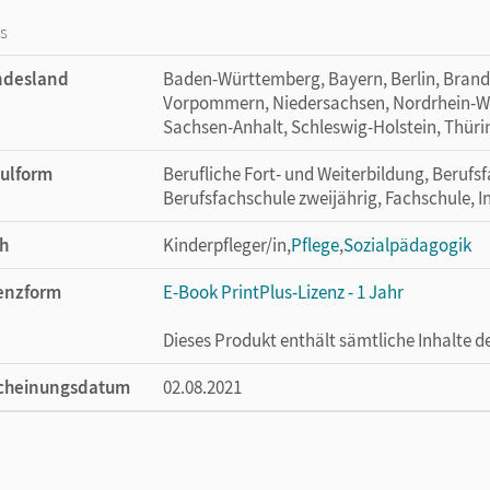
os
ndesland
Baden-Württemberg, Bayern, Berlin, Bran
Vorpommern, Niedersachsen, Nordrhein-Wes
Sachsen-Anhalt, Schleswig-Holstein, Thür
ulform
Berufliche Fort- und Weiterbildung, Berufsf
Berufsfachschule zweijährig, Fachschule, I
h
Kinderpfleger/in,
Pflege
,
Sozialpädagogik
enzform
E-Book PrintPlus-Lizenz - 1 Jahr
Dieses Produkt enthält sämtliche Inhalte 
cheinungsdatum
02.08.2021
enztext
Die kostengünstige Lizenz für diejenigen, d
Titel nutzen möchten. Diese Lizenz kann n