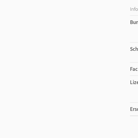
Inf
Bu
Sch
Fac
Liz
Ers
Liz