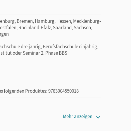
denburg, Bremen, Hamburg, Hessen, Mecklenburg-
tfalen, Rheinland-Pfalz, Saarland, Sachsen,
ingen
achschule dreijährig, Berufsfachschule einjährig,
nstitut oder Seminar 2. Phase BBS
des folgenden Produktes: 9783064550018
ie das E-Book ein Jahr lang ergänzend zum Print-
Mehr anzeigen
ur von Lehrkräften und Schulen erworben werden.