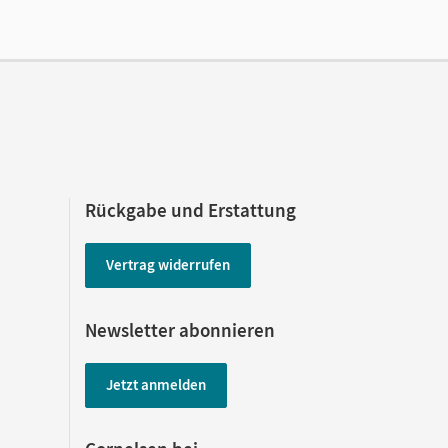
, Anja; Rohde, Katrin; Hempel, Bianca;
a; Hartleb-Kiuncke, Stephanie; Gartinger, Silvia
Rückgabe und Erstattung
Vertrag widerrufen
Newsletter abonnieren
Jetzt anmelden