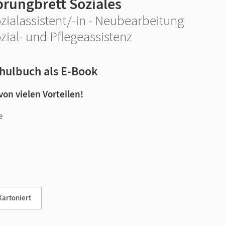
prungbrett Soziales
zialassistent/-in - Neubearbeitung
zial- und Pflegeassistenz
hulbuch als E-Book
 von vielen Vorteilen!
e
n und Lernen:
Kartoniert