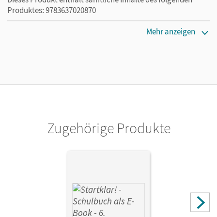
Produktes: 9783637020870
Erscheinungsdatum
Mehr anzeigen
02.08.2021
Lizenztext
Die kostengünstige Lizenz für diejenigen, die das E-Book
ein Jahr lang ergänzend zum Print-Titel nutzen möchten.
Diese Lizenz kann nur von Lehrkräften und Schulen
erworben werden.
Zugehörige Produkte
Verlag
Cornelsen Verlag
Autor/-in
Schrauth, Silke; Hlavacek, Hans; Kassirra, Ralf; Fricke,
Kirsten; Friedlein, Margit; Theiss, Stefanie