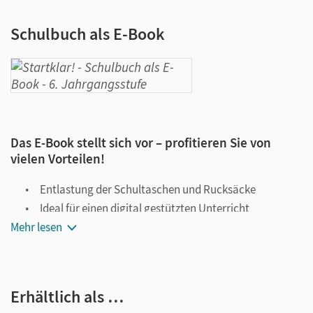
Schulbuch als E-Book
Das E-Book stellt sich vor – profitieren Sie von
vielen Vorteilen!
Entlastung der Schultaschen und Rucksäcke
Ideal für einen digital gestützten Unterricht
Mehr lesen
Notiz- und Markierungsmöglichkeit
Jederzeit unkompliziert verfügbar
Viele digitale Funktionen unterstützen das Lehren und
Erhältlich als …
Lernen: