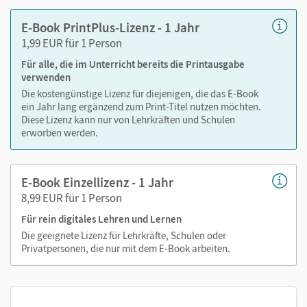
Notizen erstellen
E-Book PrintPlus-Lizenz - 1 Jahr
Markierungen setzen
1,99 EUR für 1 Person
Text ergänzen
Für alle, die im Unterricht bereits die Printausgabe
Lesezeichen hinzufügen
verwenden
Suchen im Text
Die kostengünstige Lizenz für diejenigen, die das E-Book
Zoomen
ein Jahr lang ergänzend zum Print-Titel nutzen möchten.
Diese Lizenz kann nur von Lehrkräften und Schulen
erworben werden.
E-Book Einzellizenz - 1 Jahr
8,99 EUR für 1 Person
Für rein digitales Lehren und Lernen
Die geeignete Lizenz für Lehrkräfte, Schulen oder
Privatpersonen, die nur mit dem E-Book arbeiten.