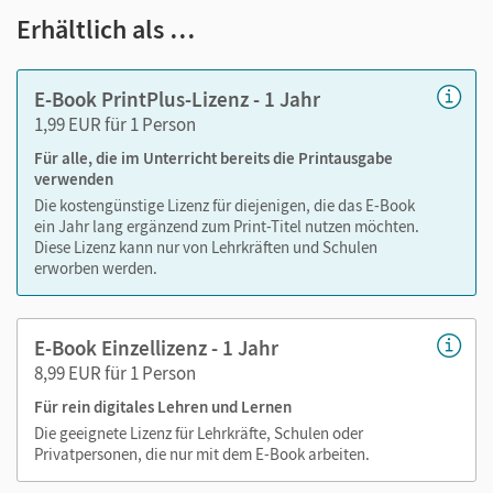
Notizen erstellen
Erhältlich als …
Markierungen setzen
Text ergänzen
E-Book PrintPlus-Lizenz - 1 Jahr
Lesezeichen hinzufügen
1,99 EUR für 1 Person
Suchen im Text
Für alle, die im Unterricht bereits die Printausgabe
Zoomen
verwenden
Die kostengünstige Lizenz für diejenigen, die das E-Book
ein Jahr lang ergänzend zum Print-Titel nutzen möchten.
Diese Lizenz kann nur von Lehrkräften und Schulen
erworben werden.
E-Book Einzellizenz - 1 Jahr
8,99 EUR für 1 Person
Für rein digitales Lehren und Lernen
Die geeignete Lizenz für Lehrkräfte, Schulen oder
Privatpersonen, die nur mit dem E-Book arbeiten.