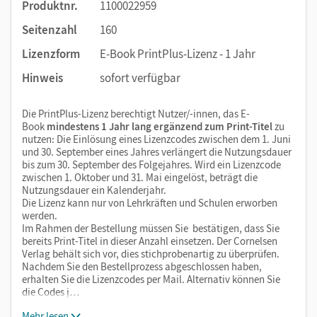
Produktnr.
1100022959
Seitenzahl
160
Lizenzform
E-Book PrintPlus-Lizenz - 1 Jahr
Hinweis
sofort verfügbar
Die PrintPlus-Lizenz berechtigt Nutzer/-innen, das E-
Book
mindestens 1 Jahr lang ergänzend zum Print-Titel
zu
nutzen: Die Einlösung eines Lizenzcodes zwischen dem 1. Juni
und 30. September eines Jahres verlängert die Nutzungsdauer
bis zum 30. September des Folgejahres. Wird ein Lizenzcode
zwischen 1. Oktober und 31. Mai eingelöst, beträgt die
Nutzungsdauer ein Kalenderjahr.
Die Lizenz kann nur von Lehrkräften und Schulen erworben
werden.
Im Rahmen der Bestellung müssen Sie bestätigen, dass Sie
bereits Print-Titel in dieser Anzahl einsetzen. Der Cornelsen
Verlag behält sich vor, dies stichprobenartig zu überprüfen.
Nachdem Sie den Bestellprozess abgeschlossen haben,
erhalten Sie die Lizenzcodes per Mail. Alternativ können Sie
die Codes j…
Mehr lesen