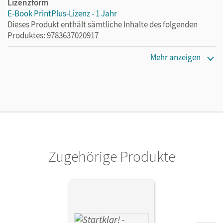
Lizenzform
E-Book PrintPlus-Lizenz - 1 Jahr
Dieses Produkt enthält sämtliche Inhalte des folgenden
Produktes: 9783637020917
Erscheinungsdatum
Mehr anzeigen
16.09.2021
Lizenztext
Die kostengünstige Lizenz für diejenigen, die das E-Book
ein Jahr lang ergänzend zum Print-Titel nutzen möchten.
Diese Lizenz kann nur von Lehrkräften und Schulen
erworben werden.
Zugehörige Produkte
Verlag
Cornelsen Verlag
Autor/-in
Schubert, Brigitte; Buchholz, Christine; Hock, Anna; Zelger,
Carina; Eibl, Bianca; Dorn, Angela; Schick, Katharina