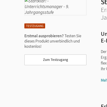
St
Er
Ja
TESTZUGANG
Un
Erstmal ausprobieren?
Testen Sie
E-
dieses Produkt unverbindlich und
kostenlos!
Der
Erg
Zum Testzugang
flex
Ihr
Meh
Er