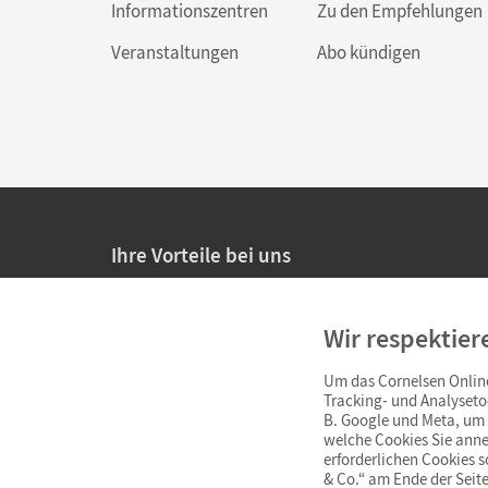
Informationszentren
Zu den Empfehlungen
Veranstaltungen
Abo kündigen
Ihre Vorteile bei uns
20% Prüfnachlass für Lehrkräfte
Wir respektier
Persönliche Angebote für Lehrkräfte
Um das Cornelsen Online
Sicheres Einkaufen mit SSL-Verschlüsselung
Tracking- und Analyseto
B. Google und Meta, um I
Verlängerte
Widerrufsfrist
von 4 Wochen
welche Cookies Sie anne
erforderlichen Cookies 
& Co.“ am Ende der Seite
Schnelle und einfache Retourenabwicklung