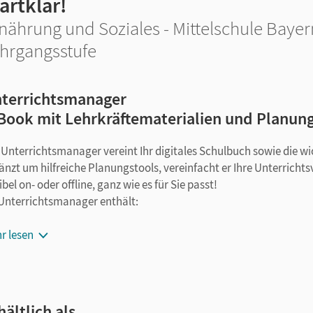
artklar!
nährung und Soziales - Mittelschule Bayern
hrgangsstufe
terrichtsmanager
Book mit Lehrkräftematerialien und Planun
 Unterrichtsmanager vereint Ihr digitales Schulbuch sowie die w
änzt um hilfreiche Planungstools, vereinfacht er Ihre Unterricht
ibel on- oder offline, ganz wie es für Sie passt!
 Unterrichtsmanager enthält:
E-Book
r lesen
kapitelgenaue Materialanordnung
Lösungen
editierbare Kopiervorlagen
editierbarer Stoffverteilungsplan
hältlich als …