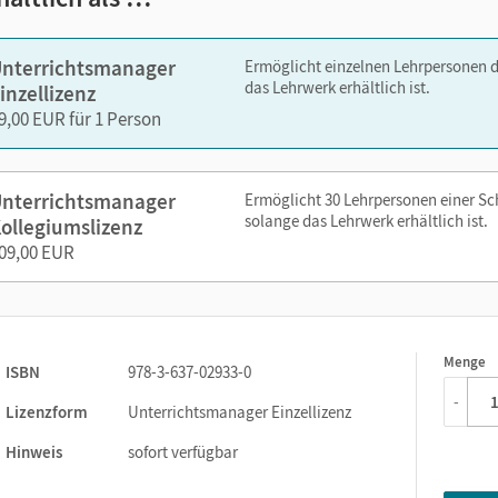
zen Sie den Unterrichtsmanager auf lernen.cornelsen.de oder üb
nterrichtsmanager
Ermöglicht einzelnen Lehrpersonen 
das Lehrwerk erhältlich ist.
inzellizenz
9,00 EUR für 1 Person
nterrichtsmanager
Ermöglicht 30 Lehrpersonen einer S
solange das Lehrwerk erhältlich ist.
ollegiumslizenz
09,00 EUR
Menge
1
ISBN
978-3-637-02933-0
-
Lizenzform
Unterrichtsmanager Einzellizenz
Hinweis
sofort verfügbar