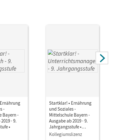
rina
• Ernährung
Startklar! • Ernährung
Startklar!
s -
und Soziales -
und Sozial
e Bayern -
Mittelschule Bayern -
Mittelschu
2019 · 9.
Ausgabe ab 2019 · 9.
Ausgabe ab
tufe •
Jahrgangsstufe •
Jahrgangs
Unterrichtsmanager E-
Unterrich
Kollegiumslizenz
Testzuga
Book mit
Book mit