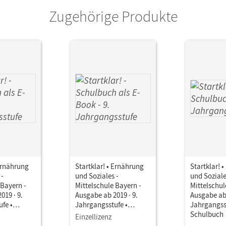
Buchholz, Christine; Hock, Anna; Zelger, Ca
Zugehörige Produkte
 Ernährung
Startklar! • Ernährung
Startklar! 
 -
und Soziales -
und Soziale
 Bayern -
Mittelschule Bayern -
Mittelschul
019 · 9.
Ausgabe ab 2019 · 9.
Ausgabe ab 
fe •
Jahrgangsstufe •
Jahrgangss
ls E-Book
Schulbuch als E-Book
Schulbuch
Einzellizenz