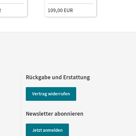
Lehrkräftematerialien
Lehrkräft
R
109,00 EUR
und Planungstools
und Planu
(Test-Zug
Rückgabe und Erstattung
Vertrag widerrufen
Newsletter abonnieren
Jetzt anmelden