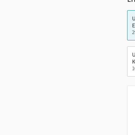
Nut
U
E
2
U
K
1