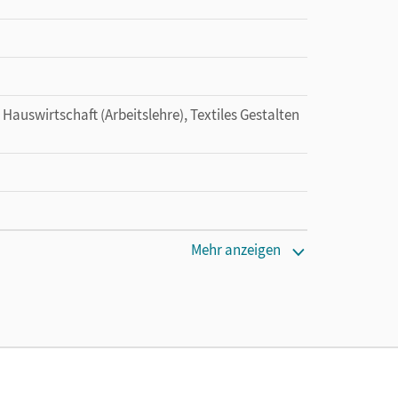
 Hauswirtschaft (Arbeitslehre), Textiles Gestalten
Mehr anzeigen
tzung des Unterrichtsmanagers solange das
ca; Schick, Katharina; Schubert, Brigitte;