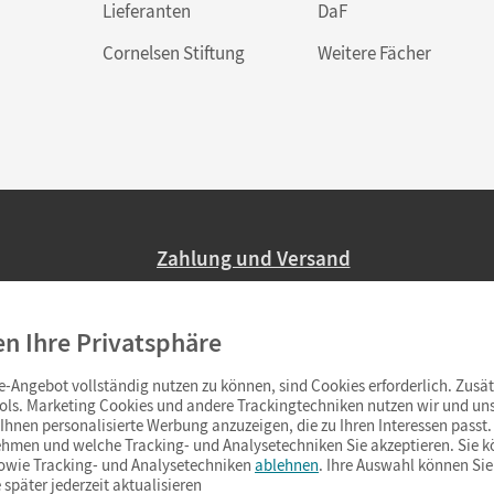
Lieferanten
DaF
Cornelsen Stiftung
Weitere Fächer
Zahlung und Versand
Nur 2,95 EUR Versandkosten in Deutsc
en Ihre Privatsphäre
Ab 59,– EUR Bestellwert liefern wir ve
(Lieferung in 3–6 Tagen).
-Angebot vollständig nutzen zu können, sind Cookies erforderlich. Zusät
ols. Marketing Cookies und andere Trackingtechniken nutzen wir und uns
hnen personalisierte Werbung anzuzeigen, die zu Ihren Interessen passt. 
hmen und welche Tracking- und Analysetechniken Sie akzeptieren. Sie k
sowie Tracking- und Analysetechniken
ablehnen
. Ihre Auswahl können Sie
 später jederzeit aktualisieren