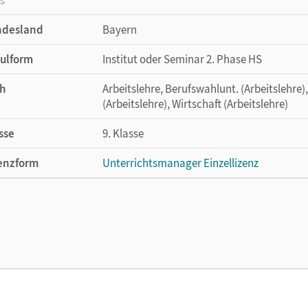
ndesland
Bayern
ulform
Institut oder Seminar 2. Phase HS
h
Arbeitslehre, Berufswahlunt. (Arbeitslehre),
(Arbeitslehre), Wirtschaft (Arbeitslehre)
sse
9. Klasse
enzform
Unterrichtsmanager Einzellizenz
cheinungsdatum
01.11.2021
enztext
Ermöglicht einzelnen Lehrpersonen die Nu
Lehrwerk erhältlich ist.
lag
Cornelsen Verlag
or/-in
Wunder, Stephanie; Dorn, Angela; Eibl, Bian