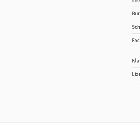
Bu
Sch
Fac
Kla
Liz
Ers
Liz
Ver
Aut