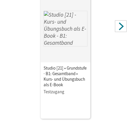
Autor/-in
von Eggeling, Rita Maria
Studio [21] • Grundstufe
· B1: Gesamtband •
Kurs- und Übungsbuch
als E-Book
Testzugang