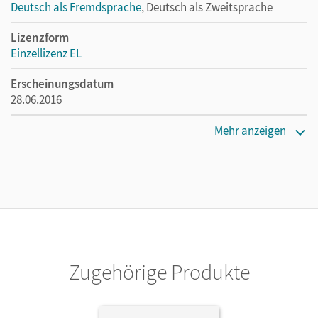
Deutsch als Fremdsprache
, Deutsch als Zweitsprache
Lizenzform
Einzellizenz EL
Erscheinungsdatum
28.06.2016
Maße
Mehr anzeigen
Länge: 29,7 cm, Breite: 21 cm, Höhe: 0,6 cm
Systemanforderung
PC: Windows XP (Service Pack 2), Vista, 7, Pentium 1 GHz,
512 MB RAM. Mac: Mac OS X ab Version 10.4, Power-PC G3
500 MHz, Intel Core Duo 1,33 GHz, 256 MB RAM
Verlag
Zugehörige Produkte
Cornelsen Verlag
Herausgeber/-in
Funk, Hermann; Kuhn, Christina