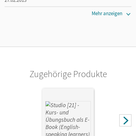
Maße
Mehr anzeigen
Länge: 29,8 cm, Breite: 21 cm, Höhe: 1,6 cm
Lizenztext
Der Freischaltcode für das E-Book ist im Buch eingedruckt.
Verlag
Cornelsen Verlag
Zugehörige Produkte
Herausgeber/-in
Funk, Hermann
Autor/-in
Nielsen, Laura; Rische, Kerstin; Funk, Hermann; Kuhn,
Christina