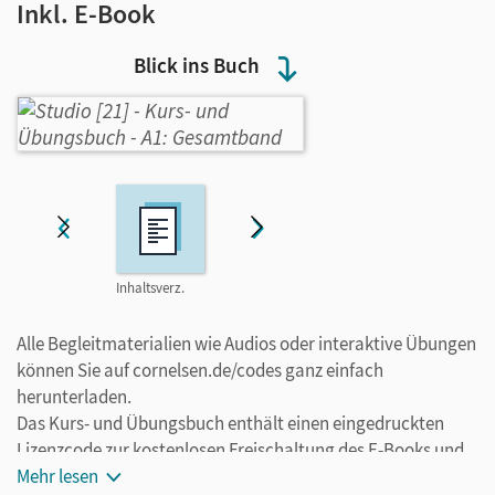
Inkl. E-Book
Blick ins Buch
Inhaltsverz.
Video 1
Video 2
Hörpro
Alle Begleitmaterialien wie Audios oder interaktive Übungen
können Sie auf cornelsen.de/codes ganz einfach
herunterladen.
Das Kurs- und Übungsbuch enthält einen eingedruckten
Lizenzcode zur kostenlosen Freischaltung des E-Books und
der interaktiven Übungen auf mein.cornelsen.de.
Mehr lesen