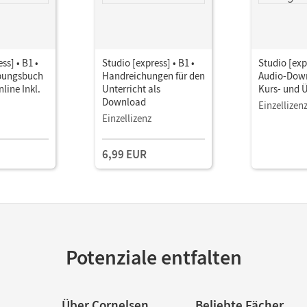
ss] • B1 •
Studio [express] • B1 •
Studio [expr
bungsbuch
Handreichungen für den
Audio-Dow
line Inkl.
Unterricht als
Kurs- und 
Download
Einzellizen
Einzellizenz
6,99 EUR
Potenziale entfalten
Über Cornelsen
Beliebte Fächer