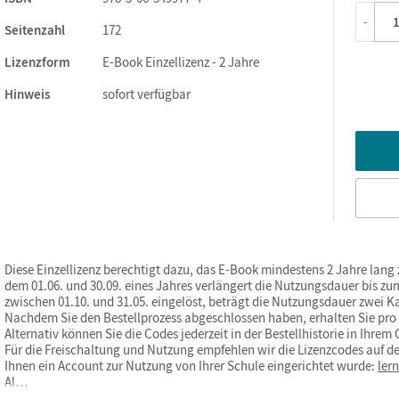
-
Seitenzahl
172
Lizenzform
E-Book Einzellizenz - 2 Jahre
Hinweis
sofort verfügbar
Diese Einzellizenz berechtigt dazu, das E-Book mindestens 2 Jahre lang
dem 01.06. und 30.09. eines Jahres verlängert die Nutzungsdauer bis zum
zwischen 01.10. und 31.05. eingelöst, beträgt die Nutzungsdauer zwei K
Nachdem Sie den Bestellprozess abgeschlossen haben, erhalten Sie pro b
Alternativ können Sie die Codes jederzeit in der Bestellhistorie in Ihre
Für die Freischaltung und Nutzung empfehlen wir die Lizenzcodes auf de
Ihnen ein Account zur Nutzung von Ihrer Schule eingerichtet wurde:
ler
Al…