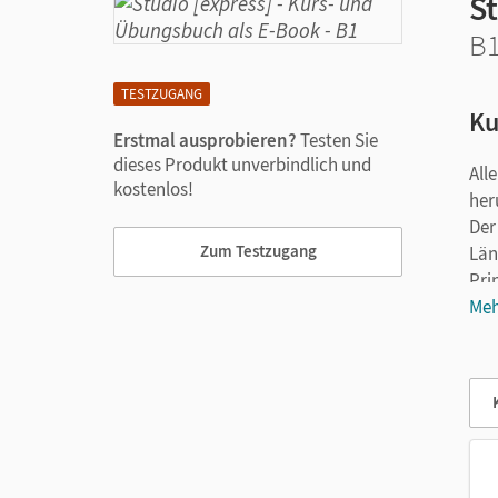
St
B
TESTZUGANG
Ku
Erstmal ausprobieren?
Testen Sie
dieses Produkt unverbindlich und
All
kostenlos!
her
Der
Zum Testzugang
Län
Pri
int
Meh
Mit
mei
Im 
Leh