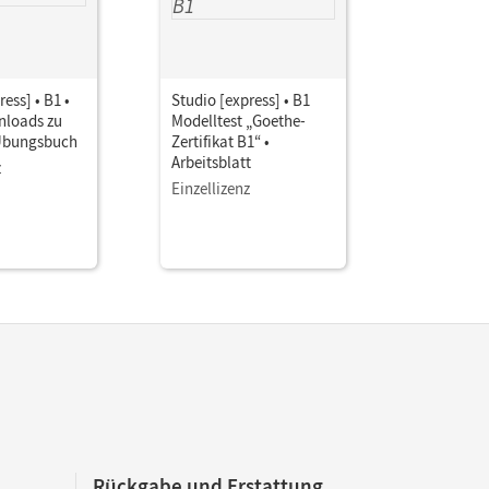
ess] • B1 •
Studio [express] • B1
Studio [ex
nloads zu
Modelltest „Goethe-
Modelltes
Übungsbuch
Zertifikat B1“ •
Zertifikat 
Arbeitsblatt
Hörverste
z
Einzellizenz
Einzellize
Rückgabe und Erstattung