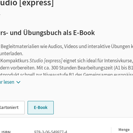
udio [express]
1
rs- und Übungsbuch als E-Book
e Begleitmaterialien wie Audios, Videos und interaktive Übungen 
unterladen.
 Kompaktkurs
Studio [express]
eignet sich ideal für Intensivkurs
dern vorbereiten. Mit ca. 300 Stunden Bearbeitungszeit (A1 bis B
ntprodukt schnell zur Niveaustufe B1 des Gemeinsamen europäi
eraktiven Online-Übungen begleiten die Lernenden in sämtlichen 
r lesen
 dem Kauf erhalten Sie einen Code zur Freischaltung des E-Books
n.cornelsen.de
.
Kartoniert
E-Book
E-Book ergänzen praktische Bearbeitungswerkzeuge, wie z. B. Mar
rwerkinhalte.
Menge
1
ISBN
978-3-06-549977-4