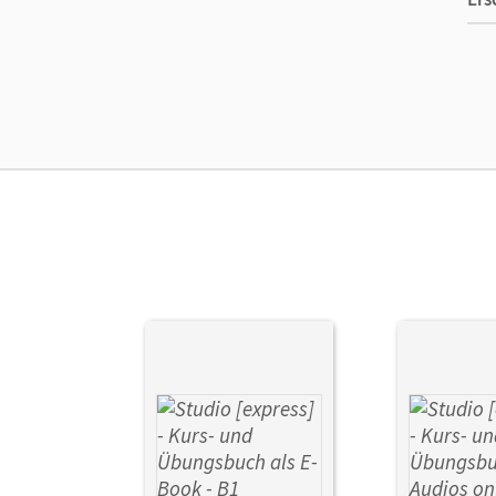
Liz
Ver
Her
Aut