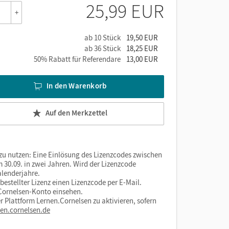
25,99 EUR
+
ab 10 Stück
19,50 EUR
ab 36 Stück
18,25 EUR
50% Rabatt für Referendare
13,00 EUR
In den Warenkorb
Auf den Merkzettel
 zu nutzen: Eine Einlösung des Lizenzcodes zwischen
 30.09. in zwei Jahren. Wird der Lizenzcode
alenderjahre.
estellter Lizenz einen Lizenzcode per E-Mail.
m Cornelsen-Konto einsehen.
r Plattform Lernen.Cornelsen zu aktivieren, sofern
nen.cornelsen.de