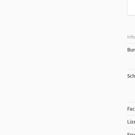
Inf
Bu
Sch
Fac
Liz
Ers