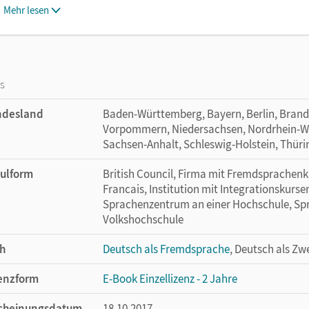
Mehr lesen
os
ndesland
Baden-Württemberg, Bayern, Berlin, Bran
Vorpommern, Niedersachsen, Nordrhein-Wes
Sachsen-Anhalt, Schleswig-Holstein, Thür
ulform
British Council, Firma mit Fremdsprachenku
Francais, Institution mit Integrationskurse
Sprachenzentrum an einer Hochschule, Spra
Volkshochschule
h
Deutsch als Fremdsprache
, Deutsch als Zw
enzform
E-Book Einzellizenz - 2 Jahre
cheinungsdatum
18.10.2017