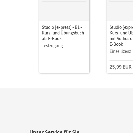
Studio [express] • B1 •
Studio [expre
Kurs- und Übungsbuch
Kurs- und Ü
als E-Book
mit Audios on
E-Book
Testzugang
Einzellizenz
25,99 EUR
Unser Service für Sie