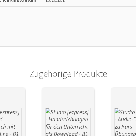
enztext
Die geeignete Lizenz für Lehrkräfte, Schul
arbeiten.
lag
Cornelsen Verlag
ausgeber/-in
Funk, Hermann
or/-in
Kuhn, Christina; Funk, Hermann
Zugehörige Produkte