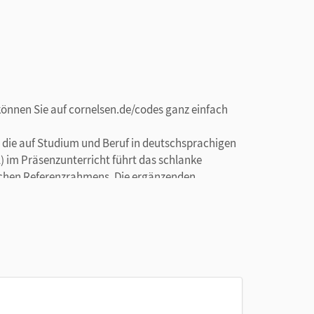
können Sie auf cornelsen.de/codes ganz einfach
e, die auf Studium und Beruf in deutschsprachigen
1) im Präsenzunterricht führt das schlanke
schen Referenzrahmens. Die ergänzenden
Phasen ihres Lernprozesses.
 und der interaktiven Übungen auf
kieren, Textfelder und Notizen, die