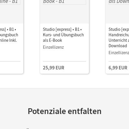
ss] • B1 •
Studio [express] • B1 •
Studio [expr
bungsbuch
Kurs- und Übungsbuch
Handreichu
line Inkl.
als E-Book
Unterricht 
Download
Einzellizenz
Einzellizen
25,99 EUR
6,99 EUR
Potenziale entfalten