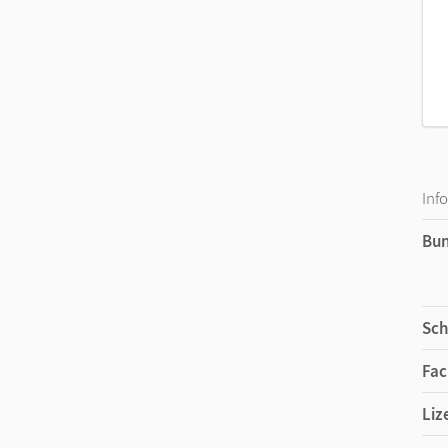
Inf
Bu
Sch
Fac
Liz