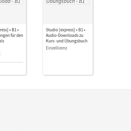
ess] • B1 •
Studio [express] • B1 •
Studio [ex
ngen für den
Audio-Downloads zu
Modelltes
als
Kurs- und Übungsbuch
Zertifikat 
Arbeitsbla
Einzellizenz
z
Einzellize