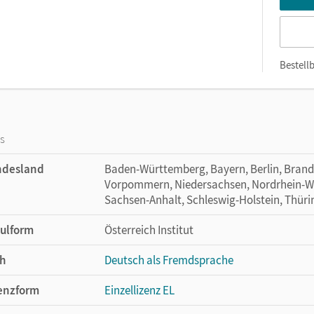
Bestellb
os
ndesland
Baden-Württemberg, Bayern, Berlin, Bran
Vorpommern, Niedersachsen, Nordrhein-Wes
Sachsen-Anhalt, Schleswig-Holstein, Thür
ulform
Österreich Institut
h
Deutsch als Fremdsprache
enzform
Einzellizenz EL