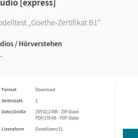
udio [express]
1
delltest „Goethe-Zertifikat B1“
dios / Hörverstehen
“.
Format
Download
Seitenzahl
1
Datei/Größe
ZIP/22,2 MB - ZIP-Datei
PDF/178 kB - PDF-Datei
Lizenzform
Einzellizenz EL