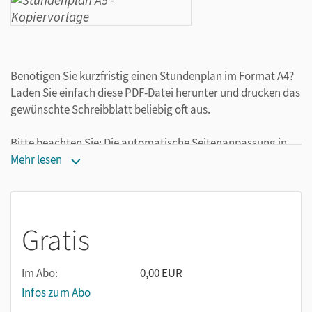
Benötigen Sie kurzfristig einen Stundenplan im Format A4?
Laden Sie einfach diese PDF-Datei herunter und drucken das
gewünschte Schreibblatt beliebig oft aus.
Bitte beachten Sie: Die automatische Seitenanpassung in
den Druckereinstellungen muss ausgeschaltet sein, damit
Mehr lesen
das Papier korrekt gedruckt werden kann.
Gratis
Im Abo:
0,00 EUR
Infos zum Abo