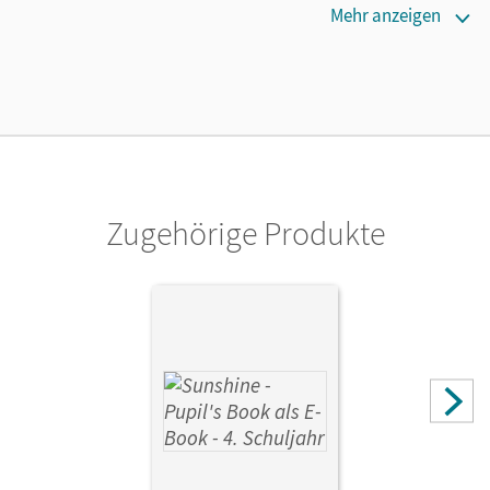
Erscheinungsdatum
Mehr anzeigen
02.08.2021
Lizenztext
Kostenloser Zugang, um das E-Book 30 Tage lang zu testen
Verlag
Cornelsen Verlag
Zugehörige Produkte
Autor/-in
Schröder, Caroline; Beattie, Tanja; Hollbrügge, Birgit;
Kraaz, Ulrike; Kerler, Nadine