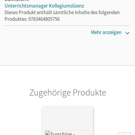
Unterrichtsmanager Kollegiumslizenz
Dieses Produkt enthält sämtliche Inhalte des folgenden
Produktes: 9783464805756
Erscheinungsdatum
Mehr anzeigen
17.06.2021
Lizenztext
Ermöglicht 30 Lehrpersonen einer Schule die Nutzung des
Unterrichtsmanagers solange das Lehrwerk erhältlich ist.
Verlag
Cornelsen Verlag
Zugehörige Produkte