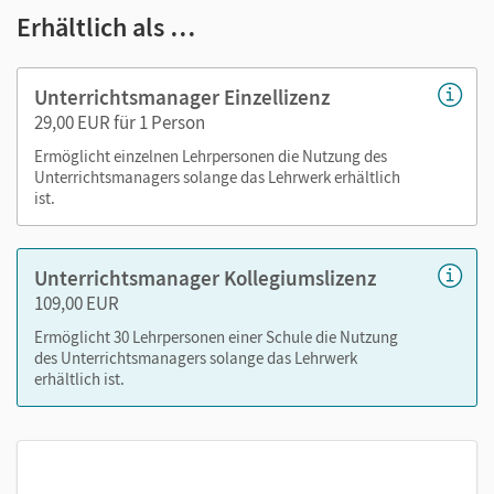
Erhältlich als …
Lösungen zum Activity Book, Stoffverteilungsplan)
Bild-, Wort- und Storykarten als digitale Tafelbilder
mit Audiofunktion
Unterrichtsmanager Einzellizenz
Lösungen zu den Lernstandserhebungen
29,00 EUR für 1 Person
vereinfachte Seiten zum Pupil’s Book
Ermöglicht einzelnen Lehrpersonen die Nutzung des
E-Book
Unterrichtsmanagers solange das Lehrwerk erhältlich
ist.
Nutzen Sie den Unterrichtsmanager auf lernen.cornelsen.de
oder über die Cornelsen Lernen App.
Unterrichtsmanager Kollegiumslizenz
109,00 EUR
Ermöglicht 30 Lehrpersonen einer Schule die Nutzung
des Unterrichtsmanagers solange das Lehrwerk
erhältlich ist.