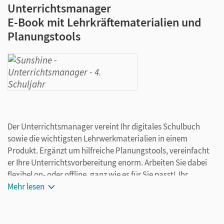
Unterrichtsmanager
E-Book mit Lehrkräftematerialien und
Planungstools
Der Unterrichtsmanager vereint Ihr digitales Schulbuch
sowie die wichtigsten Lehrwerkmaterialien in einem
Produkt. Ergänzt um hilfreiche Planungstools, vereinfacht
er Ihre Unterrichtsvorbereitung enorm. Arbeiten Sie dabei
flexibel on- oder offline, ganz wie es für Sie passt! Ihr
Unterrichtsmanager enthält:
Mehr lesen
Handreichungen inklusive Inhalte der Audio-CD
weitere CD-ROM-Inhalte (z.B. Kopiervorlagen,