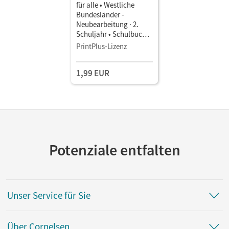
für alle • Westliche
Bundesländer -
Neubearbeitung · 2.
Schuljahr • Schulbuch
als E-Book
PrintPlus-Lizenz
1,99 EUR
Potenziale entfalten
Unser Service für Sie
Über Cornelsen