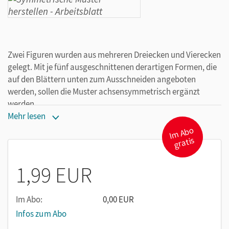
Zwei Figuren wurden aus mehreren Dreiecken und Vierecken
gelegt. Mit je fünf ausgeschnittenen derartigen Formen, die
auf den Blättern unten zum Ausschneiden angeboten
werden, sollen die Muster achsensymmetrisch ergänzt
werden.
Mehr lesen
I
m
A
b
o
gr
atis
1,99 EUR
Im Abo:
0,00 EUR
Infos zum Abo