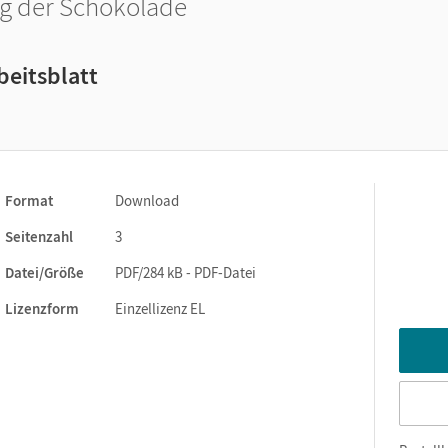
g der Schokolade
beitsblatt
Format
Download
Seitenzahl
3
Datei/Größe
PDF/284 kB - PDF-Datei
Lizenzform
Einzellizenz EL