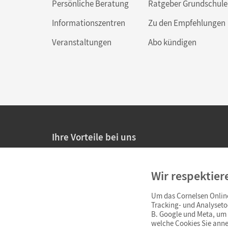
Persönliche Beratung
Ratgeber Grundschule
Informationszentren
Zu den Empfehlungen
Veranstaltungen
Abo kündigen
Ihre Vorteile bei uns
20% Prüfnachlass für Lehrkräfte
Wir respektier
Persönliche Angebote für Lehrkräfte
Um das Cornelsen Online
Sicheres Einkaufen mit SSL-Verschlüsselung
Tracking- und Analyseto
B. Google und Meta, um I
Verlängerte
Widerrufsfrist
von 4 Wochen
welche Cookies Sie anne