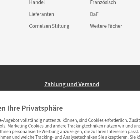
Handel
Französisch
Lieferanten
DaF
Cornelsen Stiftung
Weitere Fächer
Zahlung und Versand
Nur 2,95 EUR Versandkosten in Deutsc
en Ihre Privatsphäre
Ab 59,– EUR Bestellwert liefern wir ve
(Lieferung in 3–6 Tagen).
-Angebot vollständig nutzen zu können, sind Cookies erforderlich. Zusät
ols. Marketing Cookies und andere Trackingtechniken nutzen wir und uns
hnen personalisierte Werbung anzuzeigen, die zu Ihren Interessen passt. 
hmen und welche Tracking- und Analysetechniken Sie akzeptieren. Sie k