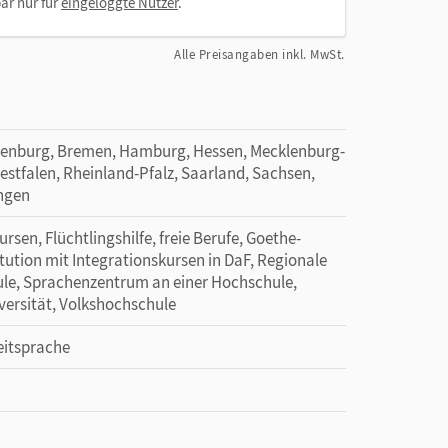
ar nur für
eingeloggte Nutzer
.
Alle Preisangaben inkl. MwSt.
denburg, Bremen, Hamburg, Hessen, Mecklenburg-
tfalen, Rheinland-Pfalz, Saarland, Sachsen,
ingen
sen, Flüchtlingshilfe, freie Berufe, Goethe-
titution mit Integrationskursen in DaF, Regionale
ule, Sprachenzentrum an einer Hochschule,
versität, Volkshochschule
eitsprache