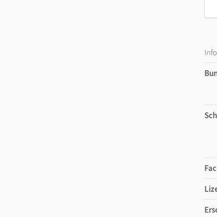
Inf
Bu
Sch
Fac
Liz
Ers