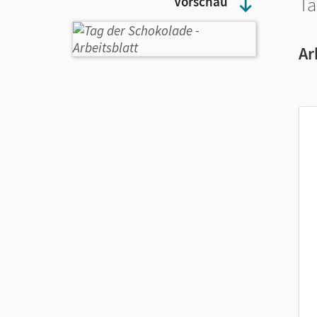
Ta
Vorschau
Ar