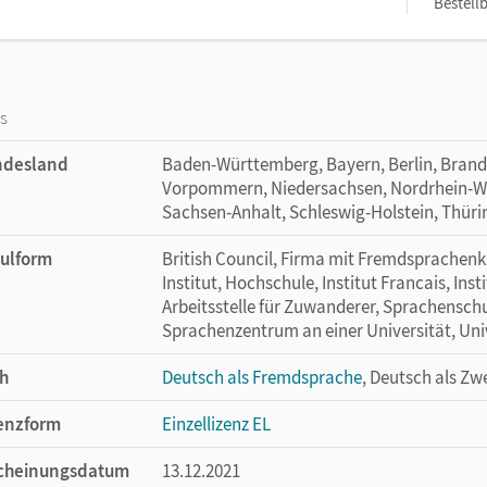
Bestellb
os
ndesland
Baden-Württemberg, Bayern, Berlin, Bran
Vorpommern, Niedersachsen, Nordrhein-Wes
Sachsen-Anhalt, Schleswig-Holstein, Thür
ulform
British Council, Firma mit Fremdsprachenkur
Institut, Hochschule, Institut Francais, Ins
Arbeitsstelle für Zuwanderer, Sprachensch
Sprachenzentrum an einer Universität, Uni
h
Deutsch als Fremdsprache
, Deutsch als Zw
enzform
Einzellizenz EL
cheinungsdatum
13.12.2021