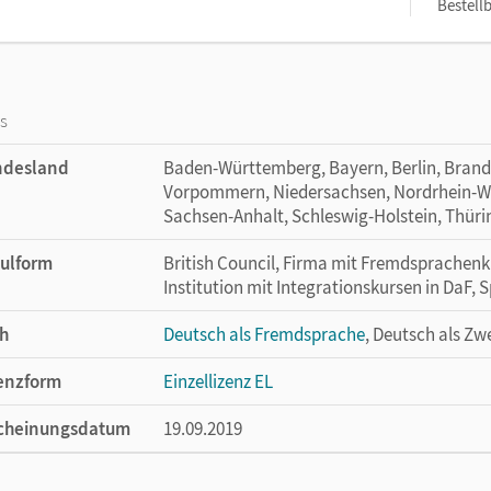
Bestellb
os
ndesland
Baden-Württemberg, Bayern, Berlin, Bran
Vorpommern, Niedersachsen, Nordrhein-Wes
Sachsen-Anhalt, Schleswig-Holstein, Thür
ulform
British Council, Firma mit Fremdsprachenkur
Institution mit Integrationskursen in DaF,
h
Deutsch als Fremdsprache
, Deutsch als Zw
enzform
Einzellizenz EL
cheinungsdatum
19.09.2019
lag
Cornelsen Verlag