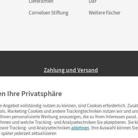
Lieferanten
DaF
Cornelsen Stiftung
Weitere Fächer
Zahlung und Versand
Nur 2,95 EUR Versandkosten in Deutsc
en Ihre Privatsphäre
Ab 59,– EUR Bestellwert liefern wir ve
(Lieferung in 3–6 Tagen).
-Angebot vollständig nutzen zu können, sind Cookies erforderlich. Zusät
ols. Marketing Cookies und andere Trackingtechniken nutzen wir und uns
hnen personalisierte Werbung anzuzeigen, die zu Ihren Interessen passt. 
hmen und welche Tracking- und Analysetechniken Sie akzeptieren. Sie k
sowie Tracking- und Analysetechniken
ablehnen
. Ihre Auswahl können Sie
 später jederzeit aktualisieren