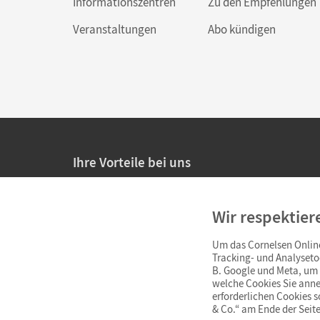
Informationszentren
Zu den Empfehlungen
Veranstaltungen
Abo kündigen
Ihre Vorteile bei uns
20% Prüfnachlass für Lehrkräfte
Wir respektier
Persönliche Angebote für Lehrkräfte
Um das Cornelsen Online
Sicheres Einkaufen mit SSL-Verschlüsselung
Tracking- und Analyseto
B. Google und Meta, um I
Verlängerte
Widerrufsfrist
von 4 Wochen
welche Cookies Sie anne
erforderlichen Cookies 
& Co.“ am Ende der Seite
Schnelle und einfache Retourenabwicklung