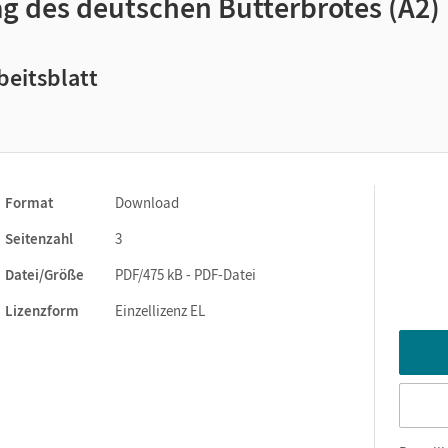
ag des deutschen Butterbrotes (A2)
beitsblatt
Format
Download
Seitenzahl
3
Datei/Größe
PDF/475 kB - PDF-Datei
Lizenzform
Einzellizenz EL