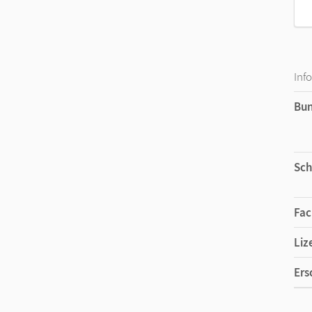
Inf
Bu
Sch
Fac
Liz
Ers
Ver